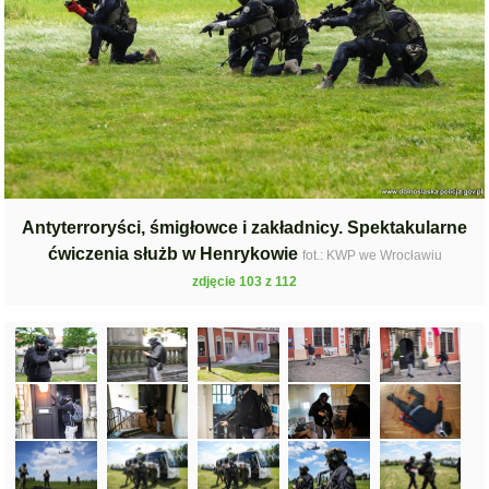
Antyterroryści, śmigłowce i zakładnicy. Spektakularne
ćwiczenia służb w Henrykowie
fot.: KWP we Wrocławiu
zdjęcie 103 z 112