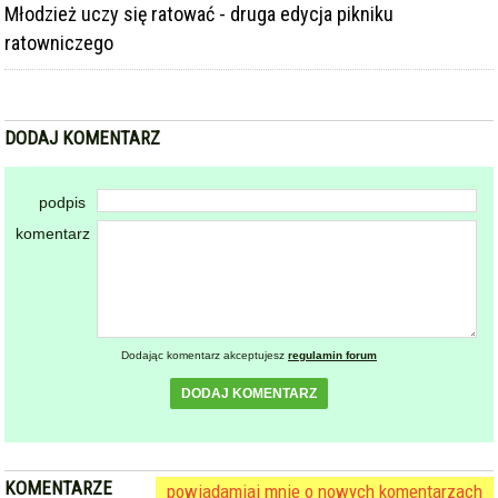
Dodając komentarz akceptujesz
regulamin forum
DODAJ KOMENTARZ
KOMENTARZE
powiadamiaj mnie o nowych komentarzach
powrót
REKLAMA
NAJCZĘŚCIEJ CZYTANE
ZĄBKOWICE ŚLĄSKIE
Pierwsza kobieta w historii
1
ząbkowickiej JRG. Nowi
strażacy rozpoczęli służbę