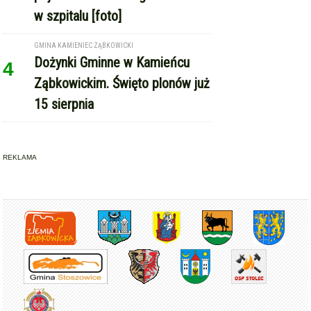
Copyright © Express-Miejski.pl
RSS
reklama
współpraca
kontakt
patronat medialny
regulamin serwisu
polityka cookie