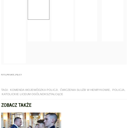
TAGI:
KOMENDA WOJEWÓDZKA POLICJI
,
ĆWICZENIA SŁUŻB W HENRYKOWIE
,
POLICJA
,
KATOLICKIE LICEUM OGÓLNOKSZTAŁCĄCE
ZOBACZ TAKŻE
ARTYKUŁ
Uroczyste ślubowanie nowych policjantów
ARTYKUŁ