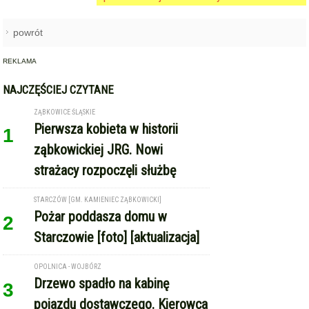
STARCZÓW [GM. KAMIENIEC ZĄBKOWICKI]
Pożar poddasza domu w
2
Starczowie [foto] [aktualizacja]
OPOLNICA - WOJBÓRZ
Drzewo spadło na kabinę
3
pojazdu dostawczego. Kierowca
w szpitalu [foto]
GMINA KAMIENIEC ZĄBKOWICKI
Dożynki Gminne w Kamieńcu
4
Ząbkowickim. Święto plonów już
15 sierpnia
REKLAMA