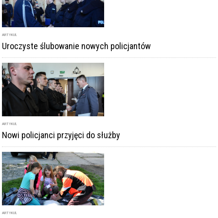
Nowi policjanci przyjęci do służby
ARTYKUŁ
Młodzież uczy się ratować - druga edycja pikniku
ratowniczego
DODAJ KOMENTARZ
podpis
komentarz