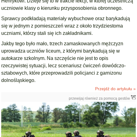
Henrykowi. Dzieje się to w trakcie lekcji, w której uczestniczą
uczniowie klasy o kierunku przysposobienia obronnego.
Sprawcy podkładają materiały wybuchowe oraz barykadują
się w jednym z pomieszczeń wraz z około trzydziestoma
uczniami, którzy stali się ich zakładnikami.
Jakby tego było mało, trzech zamaskowanych mężczyzn
uprowadza uczniów liceum, z którymi barykadują się w
autokarze szkolnym. Na szczęście nie jest to opis
rzeczywistej sytuacji, lecz scenariusz ćwiczeń dowódczo-
sztabowych, które przeprowadzili policjanci z garnizonu
dolnośląskiego.
Przejdź do artykułu »
przewijaj również za pomocą gestów