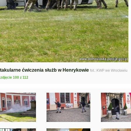
ektakularne ćwiczenia służb w Henrykowie
fot.: KWP we Wrocławiu
zdjęcie 100 z 112