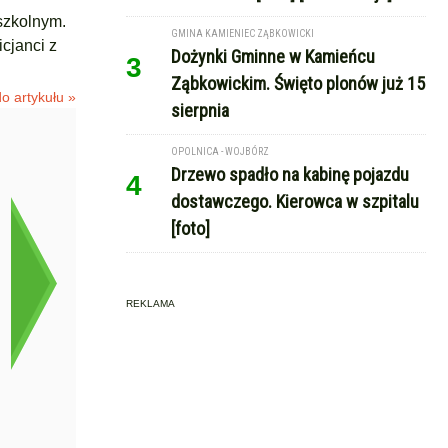
szkolnym.
GMINA KAMIENIEC ZĄBKOWICKI
icjanci z
Dożynki Gminne w Kamieńcu
3
Ząbkowickim. Święto plonów już 15
o artykułu »
sierpnia
OPOLNICA - WOJBÓRZ
Drzewo spadło na kabinę pojazdu
4
dostawczego. Kierowca w szpitalu
[foto]
REKLAMA