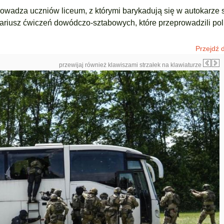
wadza uczniów liceum, z którymi barykadują się w autokarze 
cenariusz ćwiczeń dowódczo-sztabowych, które przeprowadzili pol
Przejdź d
przewijaj również klawiszami strzałek na klawiaturze