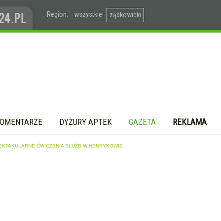
Region:
wszystkie
ząbkowicki
OMENTARZE
DYŻURY APTEK
GAZETA
REKLAMA
PEKTAKULARNE ĆWICZENIA SŁUŻB W HENRYKOWIE