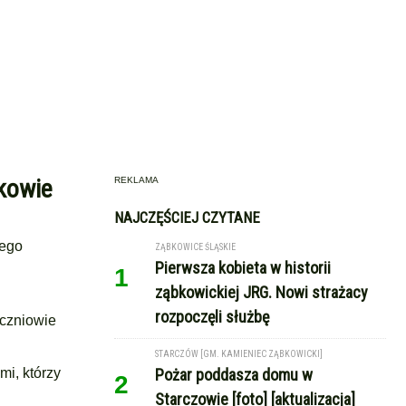
ykowie
REKLAMA
NAJCZĘŚCIEJ CZYTANE
iego
ZĄBKOWICE ŚLĄSKIE
Pierwsza kobieta w historii
1
ząbkowickiej JRG. Nowi strażacy
rozpoczęli służbę
uczniowie
STARCZÓW [GM. KAMIENIEC ZĄBKOWICKI]
i, którzy
Pożar poddasza domu w
2
Starczowie [foto] [aktualizacja]