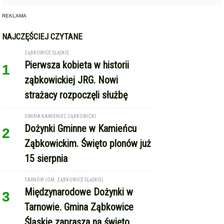
REKLAMA
NAJCZĘŚCIEJ CZYTANE
ZĄBKOWICE ŚLĄSKIE
Pierwsza kobieta w historii
1
ząbkowickiej JRG. Nowi
strażacy rozpoczęli służbę
GMINA KAMIENIEC ZĄBKOWICKI
Dożynki Gminne w Kamieńcu
2
Ząbkowickim. Święto plonów już
15 sierpnia
TARNÓW (GM. ZĄBKOWICE ŚLĄSKIE)
Międzynarodowe Dożynki w
3
Tarnowie. Gmina Ząbkowice
Śląskie zaprasza na święto