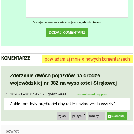
Dodając komentarz akceptujesz
regulamin forum
DODAJ KOMENTARZ
KOMENTARZE
powiadamiaj mnie o nowych komentarzach
Zderzenie dwóch pojazdów na drodze
wojewódzkiej nr 382 na wysokości Strąkowej
2026-05-30 07:42:57
gość: ~aaa
ostatnio dodany post
Jakie tam były prędkości aby takie uszkodzenia wyszły?
zgłoś
plusy
0
minusy
0
skomentuj
powrót