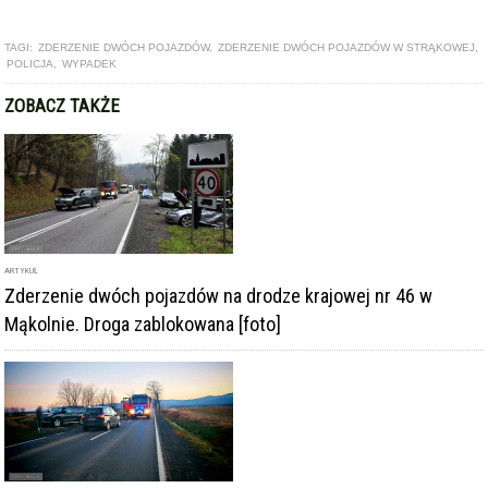
TAGI:
ZDERZENIE DWÓCH POJAZDÓW
,
ZDERZENIE DWÓCH POJAZDÓW W STRĄKOWEJ
,
POLICJA
,
WYPADEK
ZOBACZ TAKŻE
ARTYKUŁ
Zderzenie dwóch pojazdów na drodze krajowej nr 46 w
Mąkolnie. Droga zablokowana [foto]