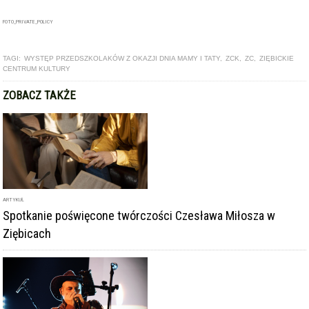
FOTO_PRIVATE_POLICY
TAGI:
WYSTĘP PRZEDSZKOLAKÓW Z OKAZJI DNIA MAMY I TATY
,
ZCK
,
ZC
,
ZIĘBICKIE
CENTRUM KULTURY
ZOBACZ TAKŻE
ARTYKUŁ
Spotkanie poświęcone twórczości Czesława Miłosza w
Ziębicach