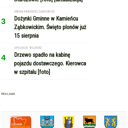
GMINA KAMIENIEC ZĄBKOWICKI
Dożynki Gminne w Kamieńcu
3
Ząbkowickim. Święto plonów już
15 sierpnia
OPOLNICA - WOJBÓRZ
Drzewo spadło na kabinę
4
pojazdu dostawczego. Kierowca
w szpitalu [foto]
REKLAMA