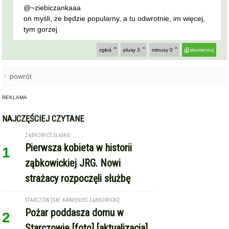
@~ziebiczankaaa
on myśli, że będzie popularny, a tu odwrotnie, im więcej,
tym gorzej
zgłoś
plusy
3
minusy
0
skomentuj
powrót
REKLAMA
NAJCZĘŚCIEJ CZYTANE
ZĄBKOWICE ŚLĄSKIE
Pierwsza kobieta w historii
1
ząbkowickiej JRG. Nowi
strażacy rozpoczęli służbę
STARCZÓW [GM. KAMIENIEC ZĄBKOWICKI]
Pożar poddasza domu w
2
Starczowie [foto] [aktualizacja]