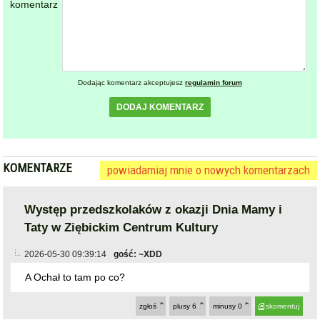
komentarz
Dodając komentarz akceptujesz
regulamin forum
DODAJ KOMENTARZ
KOMENTARZE
powiadamiaj mnie o nowych komentarzach
Występ przedszkolaków z okazji Dnia Mamy i
Taty w Ziębickim Centrum Kultury
2026-05-30 09:39:14
gość: ~XDD
A Ochał to tam po co?
zgłoś
plusy
6
minusy
0
skomentuj