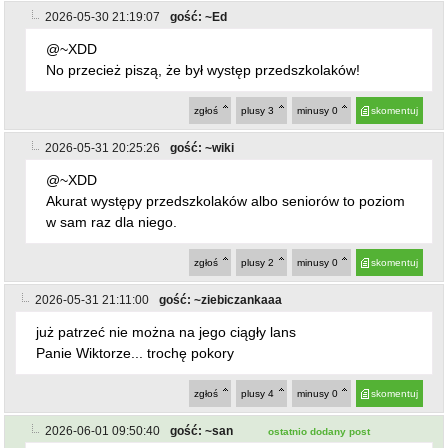
2026-05-30 21:19:07
gość: ~Ed
@~XDD
No przecież piszą, że był występ przedszkolaków!
zgłoś
plusy
3
minusy
0
skomentuj
2026-05-31 20:25:26
gość: ~wiki
@~XDD
Akurat występy przedszkolaków albo seniorów to poziom
w sam raz dla niego.
zgłoś
plusy
2
minusy
0
skomentuj
2026-05-31 21:11:00
gość: ~ziebiczankaaa
już patrzeć nie można na jego ciągły lans
Panie Wiktorze... trochę pokory
zgłoś
plusy
4
minusy
0
skomentuj
2026-06-01 09:50:40
gość: ~san
ostatnio dodany post