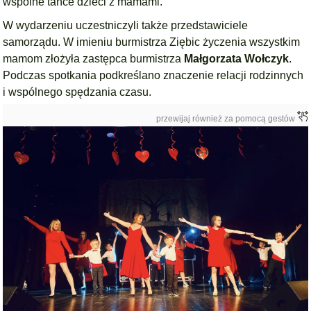
wspólne tańce dzieci z mamami.
W wydarzeniu uczestniczyli także przedstawiciele
samorządu. W imieniu burmistrza Ziębic życzenia wszystkim
mamom złożyła zastępca burmistrza
Małgorzata Wołczyk
.
Podczas spotkania podkreślano znaczenie relacji rodzinnych
i wspólnego spędzania czasu.
przewijaj również za pomocą gestów