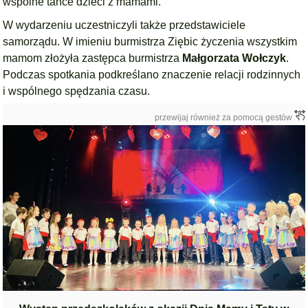
wspólne tańce dzieci z mamami.
W wydarzeniu uczestniczyli także przedstawiciele
samorządu. W imieniu burmistrza Ziębic życzenia wszystkim
mamom złożyła zastępca burmistrza
Małgorzata Wołczyk
.
Podczas spotkania podkreślano znaczenie relacji rodzinnych
i wspólnego spędzania czasu.
przewijaj również za pomocą gestów