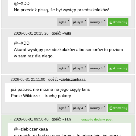
@~XDD
No przecież piszą, że był występ przedszkolaków!
zgłoś
plusy
3
minusy
0
skomentuj
2026-05-31 20:25:26
gość: ~wiki
@~XDD
Akurat występy przedszkolaków albo seniorów to poziom
w sam raz dla niego.
zgłoś
plusy
2
minusy
0
skomentuj
2026-05-31 21:11:00
gość: ~ziebiczankaaa
już patrzeć nie można na jego ciągły lans
Panie Wiktorze... trochę pokory
zgłoś
plusy
4
minusy
0
skomentuj
2026-06-01 09:50:40
gość: ~san
ostatnio dodany post
@~ziebiczankaaa
on myśli, że będzie popularny, a tu odwrotnie, im więcej,