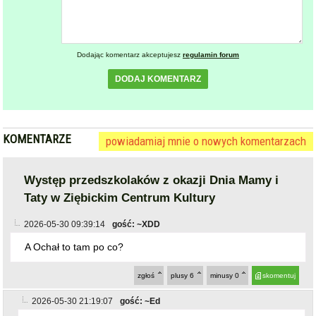
Dodając komentarz akceptujesz
regulamin forum
DODAJ KOMENTARZ
KOMENTARZE
powiadamiaj mnie o nowych komentarzach
Występ przedszkolaków z okazji Dnia Mamy i
Taty w Ziębickim Centrum Kultury
2026-05-30 09:39:14
gość: ~XDD
A Ochał to tam po co?
zgłoś
plusy
6
minusy
0
skomentuj
2026-05-30 21:19:07
gość: ~Ed