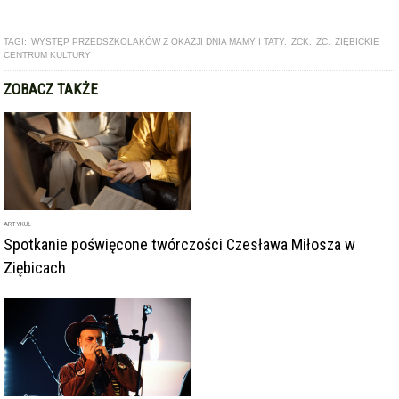
TAGI:
WYSTĘP PRZEDSZKOLAKÓW Z OKAZJI DNIA MAMY I TATY
,
ZCK
,
ZC
,
ZIĘBICKIE
CENTRUM KULTURY
ZOBACZ TAKŻE
ARTYKUŁ
Spotkanie poświęcone twórczości Czesława Miłosza w
Ziębicach