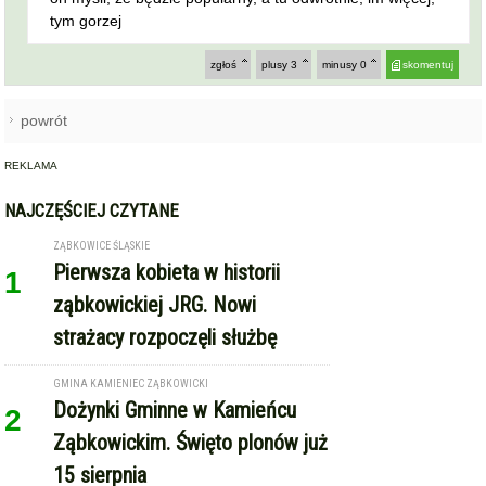
tym gorzej
zgłoś
plusy
3
minusy
0
skomentuj
powrót
REKLAMA
NAJCZĘŚCIEJ CZYTANE
ZĄBKOWICE ŚLĄSKIE
Pierwsza kobieta w historii
1
ząbkowickiej JRG. Nowi
strażacy rozpoczęli służbę
GMINA KAMIENIEC ZĄBKOWICKI
Dożynki Gminne w Kamieńcu
2
Ząbkowickim. Święto plonów już
15 sierpnia