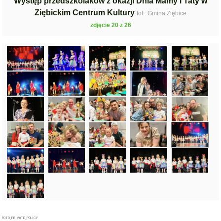
Występ przedszkolaków z okazji Dnia Mamy i Taty w
Ziębickim Centrum Kultury
fot.: Gmina Ziębice
zdjęcie 20 z 26
FOTO_PRIVATE_POLICY