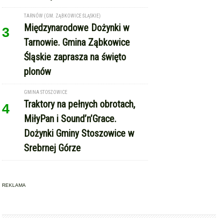
TARNÓW (GM. ZĄBKOWICE ŚLĄSKIE)
Międzynarodowe Dożynki w
3
Tarnowie. Gmina Ząbkowice
Śląskie zaprasza na święto
plonów
GMINA STOSZOWICE
Traktory na pełnych obrotach,
4
MiłyPan i Sound’n’Grace.
Dożynki Gminy Stoszowice w
Srebrnej Górze
REKLAMA