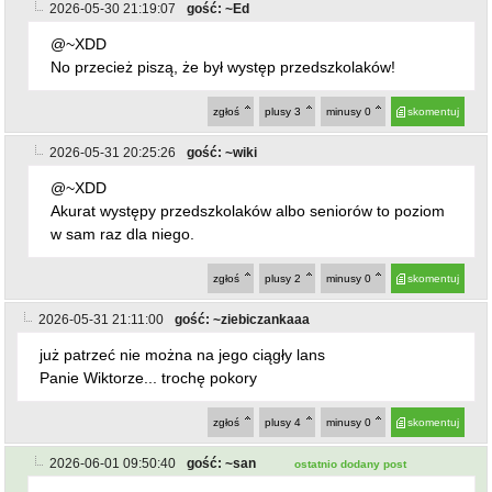
2026-05-30 21:19:07
gość: ~Ed
@~XDD
No przecież piszą, że był występ przedszkolaków!
zgłoś
plusy
3
minusy
0
skomentuj
2026-05-31 20:25:26
gość: ~wiki
@~XDD
Akurat występy przedszkolaków albo seniorów to poziom
w sam raz dla niego.
zgłoś
plusy
2
minusy
0
skomentuj
2026-05-31 21:11:00
gość: ~ziebiczankaaa
już patrzeć nie można na jego ciągły lans
Panie Wiktorze... trochę pokory
zgłoś
plusy
4
minusy
0
skomentuj
2026-06-01 09:50:40
gość: ~san
ostatnio dodany post