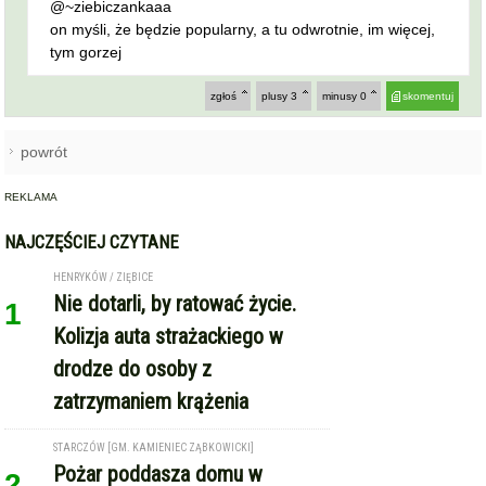
@~ziebiczankaaa
on myśli, że będzie popularny, a tu odwrotnie, im więcej,
tym gorzej
zgłoś
plusy
3
minusy
0
skomentuj
powrót
REKLAMA
NAJCZĘŚCIEJ CZYTANE
HENRYKÓW / ZIĘBICE
Nie dotarli, by ratować życie.
1
Kolizja auta strażackiego w
drodze do osoby z
zatrzymaniem krążenia
STARCZÓW [GM. KAMIENIEC ZĄBKOWICKI]
Pożar poddasza domu w
2