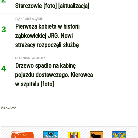
Starczowie [foto] [aktualizacja]
ZĄBKOWICE ŚLĄSKIE
Pierwsza kobieta w historii
3
ząbkowickiej JRG. Nowi
strażacy rozpoczęli służbę
OPOLNICA - WOJBÓRZ
Drzewo spadło na kabinę
4
pojazdu dostawczego. Kierowca
w szpitalu [foto]
REKLAMA