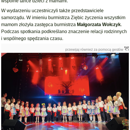
wspólne tańce dzieci z mamami.
W wydarzeniu uczestniczyli także przedstawiciele
samorządu. W imieniu burmistrza Ziębic życzenia wszystkim
mamom złożyła zastępca burmistrza
Małgorzata Wołczyk
.
Podczas spotkania podkreślano znaczenie relacji rodzinnych
i wspólnego spędzania czasu.
przewijaj również za pomocą gestów