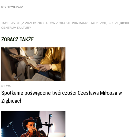
FOTO_PRIVATE_POLICY
TAGI:
WYSTĘP PRZEDSZKOLAKÓW Z OKAZJI DNIA MAMY I TATY
,
ZCK
,
ZC
,
ZIĘBICKIE
CENTRUM KULTURY
ZOBACZ TAKŻE
ARTYKUŁ
Spotkanie poświęcone twórczości Czesława Miłosza w
Ziębicach