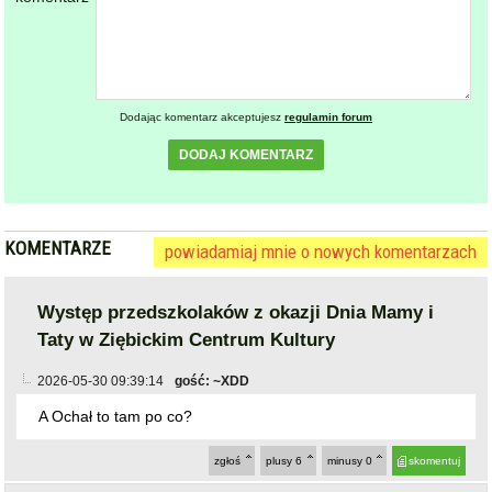
Dodając komentarz akceptujesz
regulamin forum
DODAJ KOMENTARZ
KOMENTARZE
powiadamiaj mnie o nowych komentarzach
Występ przedszkolaków z okazji Dnia Mamy i
Taty w Ziębickim Centrum Kultury
2026-05-30 09:39:14
gość: ~XDD
A Ochał to tam po co?
zgłoś
plusy
6
minusy
0
skomentuj