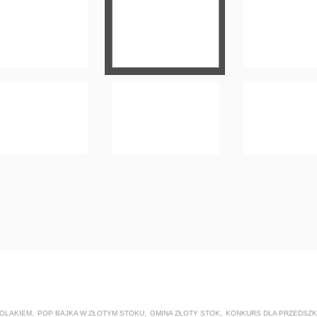
OLAKIEM
,
POP BAJKA W ZŁOTYM STOKU
,
GMINA ZŁOTY STOK
,
KONKURS DLA PRZEDSZ