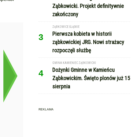
Ząbkowicki. Projekt definitywnie
zakończony
ZĄBKOWICE ŚLĄSKIE
Pierwsza kobieta w historii
3
ząbkowickiej JRG. Nowi strażacy
rozpoczęli służbę
GMINA KAMIENIEC ZĄBKOWICKI
Dożynki Gminne w Kamieńcu
4
Ząbkowickim. Święto plonów już 15
sierpnia
REKLAMA