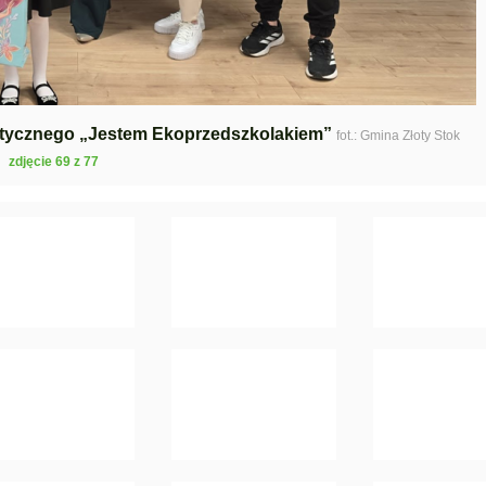
astycznego „Jestem Ekoprzedszkolakiem”
fot.: Gmina Złoty Stok
zdjęcie 69 z 77