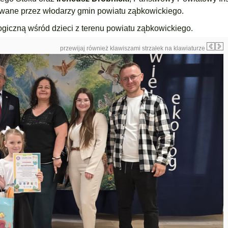
owane przez włodarzy gmin powiatu ząbkowickiego.
giczną wśród dzieci z terenu powiatu ząbkowickiego.
przewijaj również klawiszami strzałek na klawiaturze