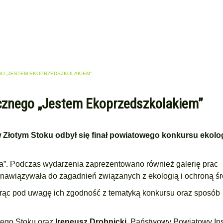
O „JESTEM EKOPRZEDSZKOLAKIEM”
cznego „Jestem Ekoprzedszkolakiem”
 Złotym Stoku odbył się finał powiatowego konkursu ekol
a”. Podczas wydarzenia zaprezentowano również galerię prac
 nawiązywała do zagadnień związanych z ekologią i ochroną ś
rąc pod uwagę ich zgodność z tematyką konkursu oraz sposób
otego Stoku oraz
Ireneusz Drobnicki
, Państwowy Powiatowy In