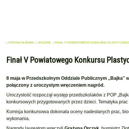
STRONA GŁÓWNA
GALERIE
FINAŁ V POWIATOWEGO KONKURSU PLASTYCZNEG
Finał V Powiatowego Konkursu Plasty
8 maja w Przedszkolnym Oddziale Publicznym „Bajka” w
połączony z uroczystym wręczeniem nagród.
Uroczystość rozpoczął występ przedszkolaków z POP „Bajk
konkursowych przygotowanych przez dzieci. Tematyka prac
Komisja konkursowa dokonała oceny nadesłanych prac, bio
wykonania.
Nagrody laureatom wręczyli
Grażyna Orczyk
, burmistrz Zł