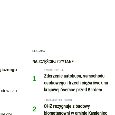
REKLAMA
NAJCZĘŚCIEJ CZYTANE
ogicznego
BARDO / PRZYŁĘK
Zderzenie autobusu, samochodu
1
osobowego i trzech ciężarówek na
krajowej ósemce przed Bardem
rodowiska.
KAMIENIEC ZĄBKOWICKI
OHZ rezygnuje z budowy
2
biometanowni w gminie Kamieniec
spektor