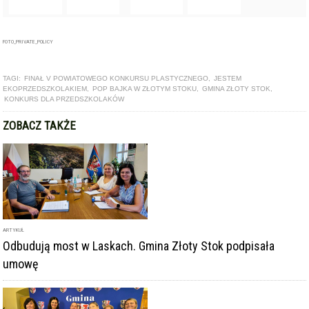
ZOBACZ TAKŻE
ARTYKUŁ
Odbudują most w Laskach. Gmina Złoty Stok podpisała
umowę
GALERIA
Powitano najmłodszych mieszkańców gminy Złoty Stok