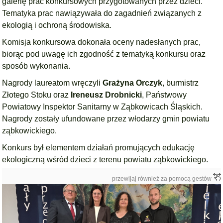
galerię prac konkursowych przygotowanych przez dzieci.
Tematyka prac nawiązywała do zagadnień związanych z
ekologią i ochroną środowiska.
Komisja konkursowa dokonała oceny nadesłanych prac,
biorąc pod uwagę ich zgodność z tematyką konkursu oraz
sposób wykonania.
Nagrody laureatom wręczyli
Grażyna Orczyk
, burmistrz
Złotego Stoku oraz
Ireneusz Drobnicki
, Państwowy
Powiatowy Inspektor Sanitarny w Ząbkowicach Śląskich.
Nagrody zostały ufundowane przez włodarzy gmin powiatu
ząbkowickiego.
Konkurs był elementem działań promujących edukację
ekologiczną wśród dzieci z terenu powiatu ząbkowickiego.
przewijaj również za pomocą gestów