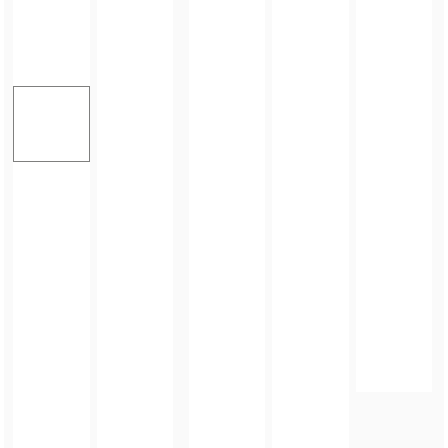
FOTO_PRIVATE_POLICY
TAGI:
FINAŁ V POWIATOWEGO KONKURSU PLASTYCZNEGO
,
JESTEM
EKOPRZEDSZKOLAKIEM
,
POP BAJKA W ZŁOTYM STOKU
,
GMINA ZŁOTY STOK
,
KONKURS DLA PRZEDSZKOLAKÓW