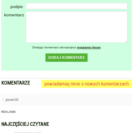
DODAJ KOMENTARZ
KOMENTARZE
powiadamiaj mnie o nowych komentarzach
powrót
REKLAMA
NAJCZĘŚCIEJ CZYTANE
ZĄBKOWICE ŚLĄSKIE
Pierwsza kobieta w historii
1
ząbkowickiej JRG. Nowi
strażacy rozpoczęli służbę
STARCZÓW [GM. KAMIENIEC ZĄBKOWICKI]
Pożar poddasza domu w
2