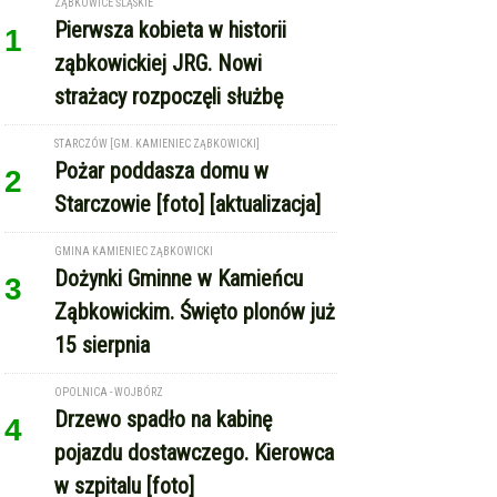
Starczowie [foto] [aktualizacja]
GMINA KAMIENIEC ZĄBKOWICKI
Dożynki Gminne w Kamieńcu
3
Ząbkowickim. Święto plonów już
15 sierpnia
OPOLNICA - WOJBÓRZ
Drzewo spadło na kabinę
4
pojazdu dostawczego. Kierowca
w szpitalu [foto]
REKLAMA