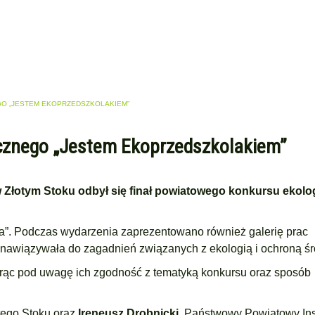
O „JESTEM EKOPRZEDSZKOLAKIEM”
cznego „Jestem Ekoprzedszkolakiem”
 Złotym Stoku odbył się finał powiatowego konkursu ekol
a”. Podczas wydarzenia zaprezentowano również galerię prac
 nawiązywała do zagadnień związanych z ekologią i ochroną ś
rąc pod uwagę ich zgodność z tematyką konkursu oraz sposób
otego Stoku oraz
Ireneusz Drobnicki
, Państwowy Powiatowy In