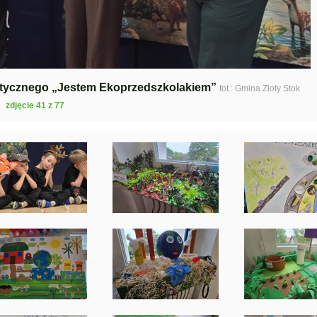
astycznego „Jestem Ekoprzedszkolakiem”
fot.: Gmina Złoty Stok
zdjęcie 41 z 77