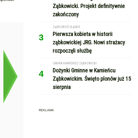
Ząbkowicki. Projekt definitywnie
zakończony
ZĄBKOWICE ŚLĄSKIE
Pierwsza kobieta w historii
3
ząbkowickiej JRG. Nowi strażacy
rozpoczęli służbę
GMINA KAMIENIEC ZĄBKOWICKI
Dożynki Gminne w Kamieńcu
4
Ząbkowickim. Święto plonów już 15
sierpnia
REKLAMA