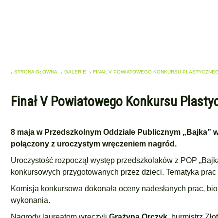
STRONA GŁÓWNA
GALERIE
FINAŁ V POWIATOWEGO KONKURSU PLASTYCZNEG
Finał V Powiatowego Konkursu Plasty
8 maja w Przedszkolnym Oddziale Publicznym „Bajka” w
połączony z uroczystym wręczeniem nagród.
Uroczystość rozpoczął występ przedszkolaków z POP „Bajk
konkursowych przygotowanych przez dzieci. Tematyka prac
Komisja konkursowa dokonała oceny nadesłanych prac, bio
wykonania.
Nagrody laureatom wręczyli
Grażyna Orczyk
, burmistrz Zł