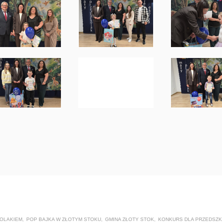
OLAKIEM
,
POP BAJKA W ZŁOTYM STOKU
,
GMINA ZŁOTY STOK
,
KONKURS DLA PRZEDSZ