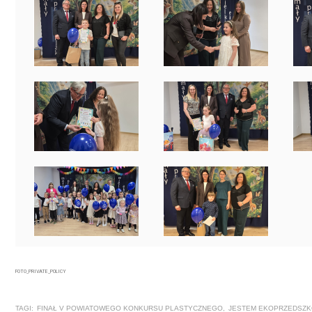
FOTO_PRIVATE_POLICY
TAGI:
FINAŁ V POWIATOWEGO KONKURSU PLASTYCZNEGO
,
JESTEM EKOPRZEDSZK