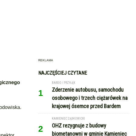
REKLAMA
NAJCZĘŚCIEJ CZYTANE
ogicznego
BARDO / PRZYŁĘK
Zderzenie autobusu, samochodu
1
osobowego i trzech ciężarówek na
krajowej ósemce przed Bardem
rodowiska.
KAMIENIEC ZĄBKOWICKI
OHZ rezygnuje z budowy
2
biometanowni w gminie Kamieniec
spektor