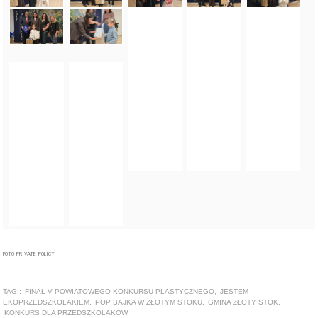
FOTO_PRIVATE_POLICY
TAGI:
FINAŁ V POWIATOWEGO KONKURSU PLASTYCZNEGO
,
JESTEM
EKOPRZEDSZKOLAKIEM
,
POP BAJKA W ZŁOTYM STOKU
,
GMINA ZŁOTY STOK
,
KONKURS DLA PRZEDSZKOLAKÓW
ZOBACZ TAKŻE