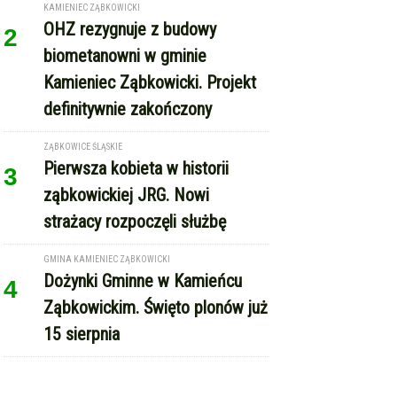
definitywnie zakończony
ZĄBKOWICE ŚLĄSKIE
Pierwsza kobieta w historii
3
ząbkowickiej JRG. Nowi
strażacy rozpoczęli służbę
GMINA KAMIENIEC ZĄBKOWICKI
Dożynki Gminne w Kamieńcu
4
Ząbkowickim. Święto plonów już
15 sierpnia
REKLAMA