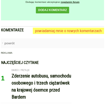
KOMENTARZE
powiadamiaj mnie o nowych komentarzach
powrót
REKLAMA
NAJCZĘŚCIEJ CZYTANE
BARDO / PRZYŁĘK
Zderzenie autobusu, samochodu
1
osobowego i trzech ciężarówek
na krajowej ósemce przed
Bardem
KAMIENIEC ZĄBKOWICKI
OHZ rezygnuje z budowy
2
biometanowni w gminie
Kamieniec Ząbkowicki. Projekt