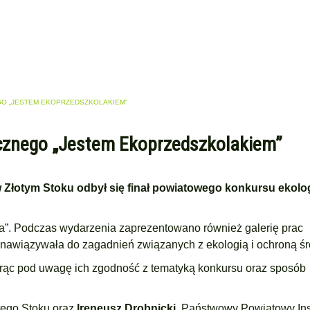
O „JESTEM EKOPRZEDSZKOLAKIEM”
cznego „Jestem Ekoprzedszkolakiem”
 Złotym Stoku odbył się finał powiatowego konkursu ekol
a”. Podczas wydarzenia zaprezentowano również galerię prac
 nawiązywała do zagadnień związanych z ekologią i ochroną ś
rąc pod uwagę ich zgodność z tematyką konkursu oraz sposób
otego Stoku oraz
Ireneusz Drobnicki
, Państwowy Powiatowy In