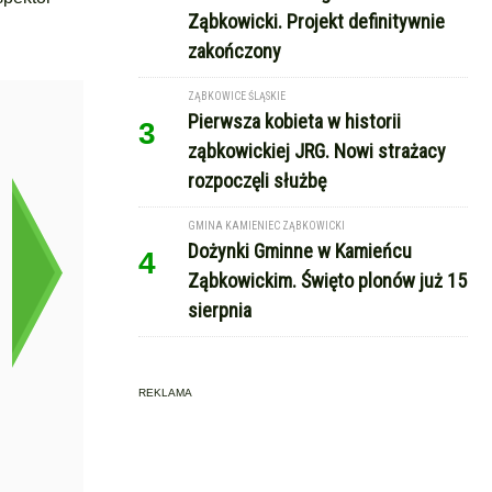
Ząbkowicki. Projekt definitywnie
zakończony
ZĄBKOWICE ŚLĄSKIE
Pierwsza kobieta w historii
3
ząbkowickiej JRG. Nowi strażacy
rozpoczęli służbę
GMINA KAMIENIEC ZĄBKOWICKI
Dożynki Gminne w Kamieńcu
4
Ząbkowickim. Święto plonów już 15
sierpnia
REKLAMA