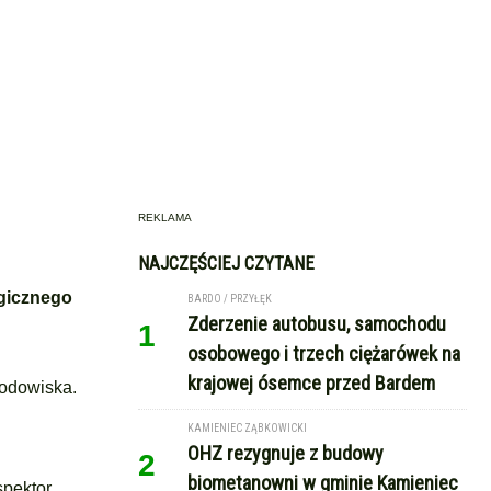
REKLAMA
NAJCZĘŚCIEJ CZYTANE
ogicznego
BARDO / PRZYŁĘK
Zderzenie autobusu, samochodu
1
osobowego i trzech ciężarówek na
krajowej ósemce przed Bardem
rodowiska.
KAMIENIEC ZĄBKOWICKI
OHZ rezygnuje z budowy
2
biometanowni w gminie Kamieniec
spektor