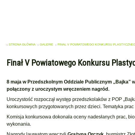
STRONA GŁÓWNA
GALERIE
FINAŁ V POWIATOWEGO KONKURSU PLASTYCZNEG
Finał V Powiatowego Konkursu Plasty
8 maja w Przedszkolnym Oddziale Publicznym „Bajka” w
połączony z uroczystym wręczeniem nagród.
Uroczystość rozpoczął występ przedszkolaków z POP „Bajk
konkursowych przygotowanych przez dzieci. Tematyka prac
Komisja konkursowa dokonała oceny nadesłanych prac, bio
wykonania.
Nagrody laureatom wręczyli
Grażyna Orczyk
, burmistrz Zł