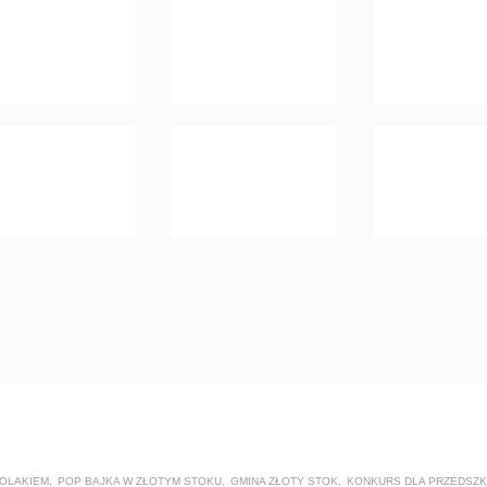
OLAKIEM
,
POP BAJKA W ZŁOTYM STOKU
,
GMINA ZŁOTY STOK
,
KONKURS DLA PRZEDSZ