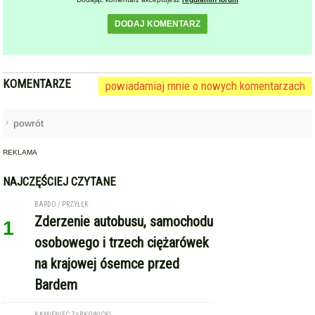
DODAJ KOMENTARZ
KOMENTARZE
powiadamiaj mnie o nowych komentarzach
powrót
REKLAMA
NAJCZĘŚCIEJ CZYTANE
BARDO / PRZYŁĘK
Zderzenie autobusu, samochodu
1
osobowego i trzech ciężarówek
na krajowej ósemce przed
Bardem
KAMIENIEC ZĄBKOWICKI