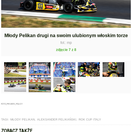
Młody Pelikan drugi na swoim ulubionym włoskim torze
fot.: mp
zdjęcie 7 z 8
FOTO_PRIVATE_POLICY
TAGI:
MŁODY PELIKAN
,
ALEKSANDER PELIKAŃSKI
,
ROK CUP ITALY
ZOBACZ TAKŻE