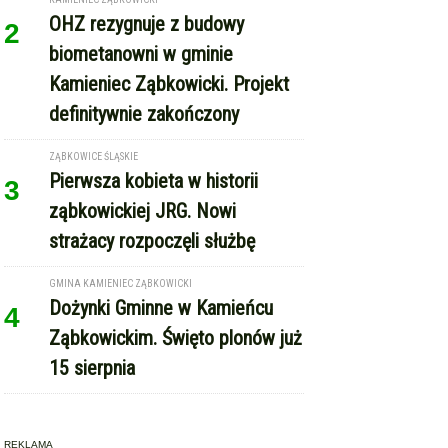
OHZ rezygnuje z budowy
2
biometanowni w gminie
Kamieniec Ząbkowicki. Projekt
definitywnie zakończony
ZĄBKOWICE ŚLĄSKIE
Pierwsza kobieta w historii
3
ząbkowickiej JRG. Nowi
strażacy rozpoczęli służbę
GMINA KAMIENIEC ZĄBKOWICKI
Dożynki Gminne w Kamieńcu
4
Ząbkowickim. Święto plonów już
15 sierpnia
REKLAMA