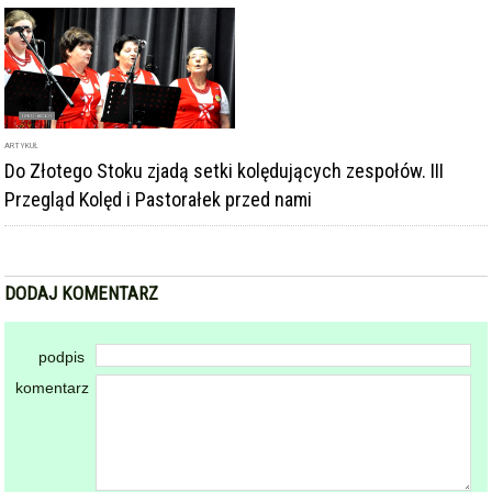
Do Złotego Stoku zjadą setki kolędujących zespołów. III
Przegląd Kolęd i Pastorałek przed nami
DODAJ KOMENTARZ
podpis
komentarz
Dodając komentarz akceptujesz
regulamin forum
DODAJ KOMENTARZ
KOMENTARZE
powiadamiaj mnie o nowych komentarzach