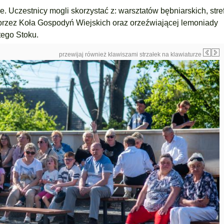
e. Uczestnicy mogli skorzystać z: warsztatów bębniarskich, str
 przez Koła Gospodyń Wiejskich oraz orzeźwiającej lemoniady
ego Stoku.
przewijaj również klawiszami strzałek na klawiaturze