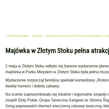
STRONA GŁÓWNA
GALERIE
MAJÓWKA W ZŁOTYM STOKU PEŁNA ATRAKCJI I L
Majówka w Złotym Stoku pełna atrakcji
2 maja w Złotym Stoku odbyło się barwne wydarzenie plene
majówka w Parku Miejskim w Złotym Stoku była pełna muzyki,
Wydarzenie rozpoczął familijny spektakl komediowy „Ristor
dawkę humoru i dobrej zabawy.
Na scenie zaprezentowały się lokalne i regionalne zespoły 
zespół Złoty Potok, Grupa Taneczna Sangeet ze Stronia Ślą
Song poprowadził również wieczorną zabawę taneczną, któ