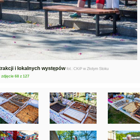
rakcji i lokalnych występów
fot.: CKiP w Złotym Stoku
zdjęcie 68 z 127