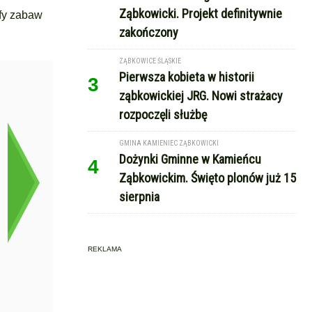
Ząbkowicki. Projekt definitywnie
efy zabaw
zakończony
ZĄBKOWICE ŚLĄSKIE
Pierwsza kobieta w historii
3
ząbkowickiej JRG. Nowi strażacy
rozpoczęli służbę
GMINA KAMIENIEC ZĄBKOWICKI
Dożynki Gminne w Kamieńcu
4
Ząbkowickim. Święto plonów już 15
sierpnia
REKLAMA