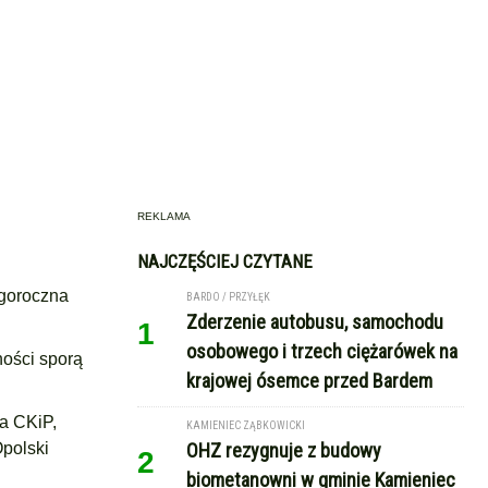
REKLAMA
NAJCZĘŚCIEJ CZYTANE
egoroczna
BARDO / PRZYŁĘK
Zderzenie autobusu, samochodu
1
osobowego i trzech ciężarówek na
ności sporą
krajowej ósemce przed Bardem
na CKiP,
KAMIENIEC ZĄBKOWICKI
Opolski
OHZ rezygnuje z budowy
2
biometanowni w gminie Kamieniec