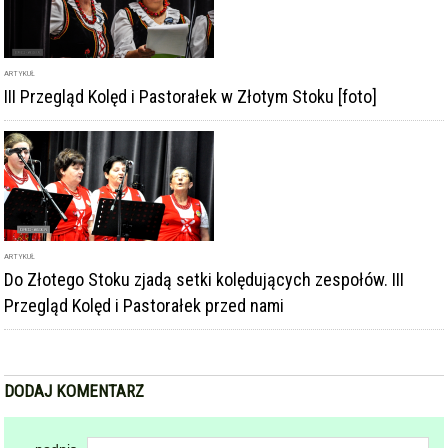
Do Złotego Stoku zjadą setki kolędujących zespołów. III
Przegląd Kolęd i Pastorałek przed nami
DODAJ KOMENTARZ
podpis
komentarz
Dodając komentarz akceptujesz
regulamin forum
DODAJ KOMENTARZ
KOMENTARZE
powiadamiaj mnie o nowych komentarzach