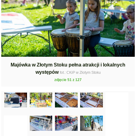
Majówka w Złotym Stoku pełna atrakcji i lokalnych
występów
fot.: CKiP w Złotym Stoku
zdjęcie 51 z 127