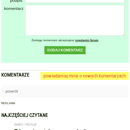
powrót
REKLAMA
NAJCZĘŚCIEJ CZYTANE
BARDO / PRZYŁĘK
Zderzenie autobusu, samochodu
1
osobowego i trzech ciężarówek
na krajowej ósemce przed
Bardem
KAMIENIEC ZĄBKOWICKI
OHZ rezygnuje z budowy
2
biometanowni w gminie
Kamieniec Ząbkowicki. Projekt
definitywnie zakończony