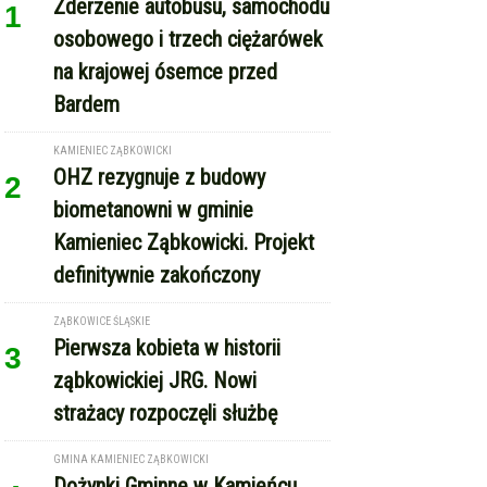
ZĄBKOWICE ŚLĄSKIE
Pierwsza kobieta w historii
3
ząbkowickiej JRG. Nowi
strażacy rozpoczęli służbę
GMINA KAMIENIEC ZĄBKOWICKI
Dożynki Gminne w Kamieńcu
4
Ząbkowickim. Święto plonów już
15 sierpnia
REKLAMA