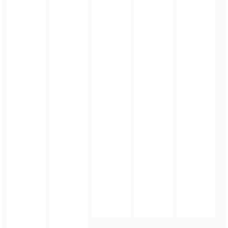
FOTO_PRIVATE_POLICY
TAGI:
MAJÓWKA
,
GMINA ZŁOTY STOK
,
ZŁOTY STOK
,
CKIP W ZŁOTYM STOKU
ZOBACZ TAKŻE