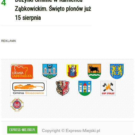
Copyright © Express-Miejski.pl
RSS
reklama
współpraca
kontakt
patronat medialny
regulamin serwisu
polityka cookie