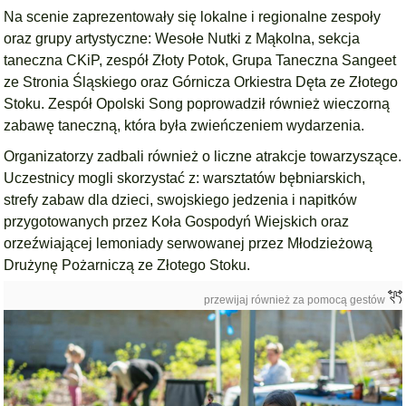
Na scenie zaprezentowały się lokalne i regionalne zespoły
oraz grupy artystyczne: Wesołe Nutki z Mąkolna, sekcja
taneczna CKiP, zespół Złoty Potok, Grupa Taneczna Sangeet
ze Stronia Śląskiego oraz Górnicza Orkiestra Dęta ze Złotego
Stoku. Zespół Opolski Song poprowadził również wieczorną
zabawę taneczną, która była zwieńczeniem wydarzenia.
Organizatorzy zadbali również o liczne atrakcje towarzyszące.
Uczestnicy mogli skorzystać z: warsztatów bębniarskich,
strefy zabaw dla dzieci, swojskiego jedzenia i napitków
przygotowanych przez Koła Gospodyń Wiejskich oraz
orzeźwiającej lemoniady serwowanej przez Młodzieżową
Drużynę Pożarniczą ze Złotego Stoku.
przewijaj również za pomocą gestów