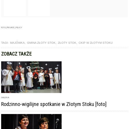
GALERIA
Rodzinno-wigilijne spotkanie w Złotym Stoku [foto]
ARTYKUŁ
III Przegląd Kolęd i Pastorałek w Złotym Stoku [foto]
ARTYKUŁ