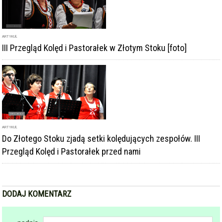
III Przegląd Kolęd i Pastorałek w Złotym Stoku [foto]
ARTYKUŁ
Do Złotego Stoku zjadą setki kolędujących zespołów. III
Przegląd Kolęd i Pastorałek przed nami
DODAJ KOMENTARZ
podpis
komentarz