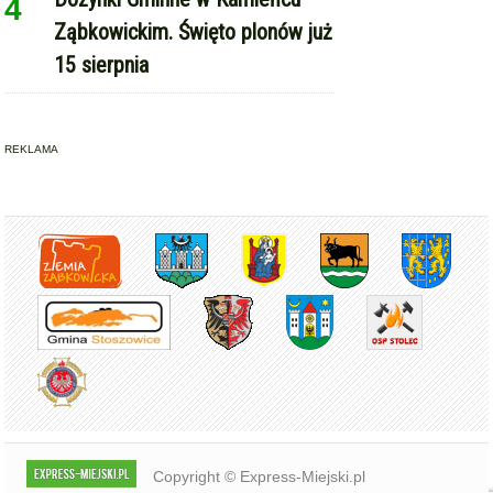
REKLAMA
Copyright © Express-Miejski.pl
RSS
reklama
współpraca
kontakt
patronat medialny
regulamin serwisu
polityka cookie