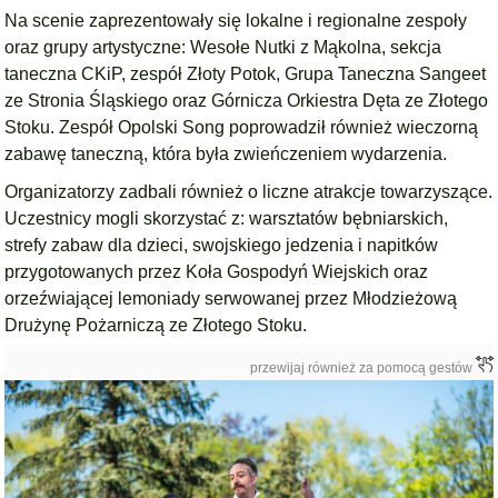
Na scenie zaprezentowały się lokalne i regionalne zespoły
oraz grupy artystyczne: Wesołe Nutki z Mąkolna, sekcja
taneczna CKiP, zespół Złoty Potok, Grupa Taneczna Sangeet
ze Stronia Śląskiego oraz Górnicza Orkiestra Dęta ze Złotego
Stoku. Zespół Opolski Song poprowadził również wieczorną
zabawę taneczną, która była zwieńczeniem wydarzenia.
Organizatorzy zadbali również o liczne atrakcje towarzyszące.
Uczestnicy mogli skorzystać z: warsztatów bębniarskich,
strefy zabaw dla dzieci, swojskiego jedzenia i napitków
przygotowanych przez Koła Gospodyń Wiejskich oraz
orzeźwiającej lemoniady serwowanej przez Młodzieżową
Drużynę Pożarniczą ze Złotego Stoku.
przewijaj również za pomocą gestów