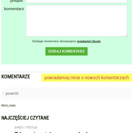
Dodając komentarz akceptujesz
regulamin forum
DODAJ KOMENTARZ
KOMENTARZE
powiadamiaj mnie o nowych komentarzach
powrót
REKLAMA
NAJCZĘŚCIEJ CZYTANE
BARDO / PRZYŁĘK
Zderzenie autobusu, samochodu
1
osobowego i trzech ciężarówek
na krajowej ósemce przed