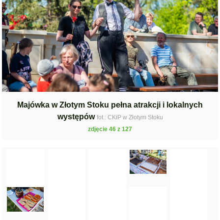
Majówka w Złotym Stoku pełna atrakcji i lokalnych
występów
fot.: CKiP w Złotym Stoku
zdjęcie 46 z 127