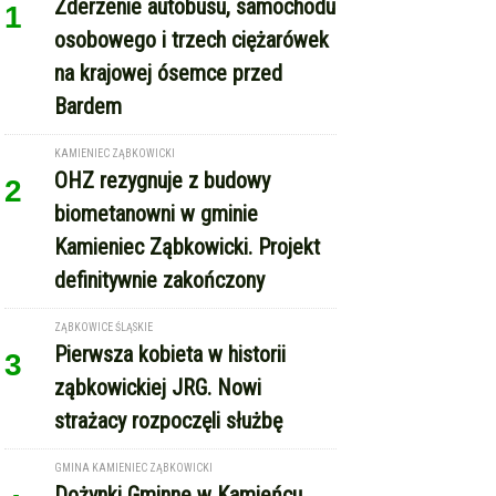
Bardem
KAMIENIEC ZĄBKOWICKI
OHZ rezygnuje z budowy
2
biometanowni w gminie
Kamieniec Ząbkowicki. Projekt
definitywnie zakończony
ZĄBKOWICE ŚLĄSKIE
Pierwsza kobieta w historii
3
ząbkowickiej JRG. Nowi
strażacy rozpoczęli służbę
GMINA KAMIENIEC ZĄBKOWICKI
Dożynki Gminne w Kamieńcu
4
Ząbkowickim. Święto plonów już
15 sierpnia