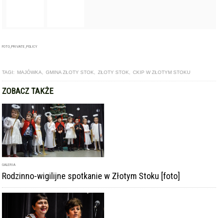
FOTO_PRIVATE_POLICY
TAGI:
MAJÓWKA
,
GMINA ZŁOTY STOK
,
ZŁOTY STOK
,
CKIP W ZŁOTYM STOKU
ZOBACZ TAKŻE
GALERIA
Rodzinno-wigilijne spotkanie w Złotym Stoku [foto]
ARTYKUŁ