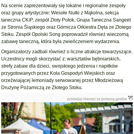
Na scenie zaprezentowały się lokalne i regionalne zespoły
oraz grupy artystyczne: Wesołe Nutki z Mąkolna, sekcja
taneczna CKiP, zespół Złoty Potok, Grupa Taneczna Sangeet
ze Stronia Śląskiego oraz Górnicza Orkiestra Dęta ze Złotego
Stoku. Zespół Opolski Song poprowadził również wieczorną
zabawę taneczną, która była zwieńczeniem wydarzenia.
Organizatorzy zadbali również o liczne atrakcje towarzyszące.
Uczestnicy mogli skorzystać z: warsztatów bębniarskich,
strefy zabaw dla dzieci, swojskiego jedzenia i napitków
przygotowanych przez Koła Gospodyń Wiejskich oraz
orzeźwiającej lemoniady serwowanej przez Młodzieżową
Drużynę Pożarniczą ze Złotego Stoku.
przewijaj również za pomocą gestów