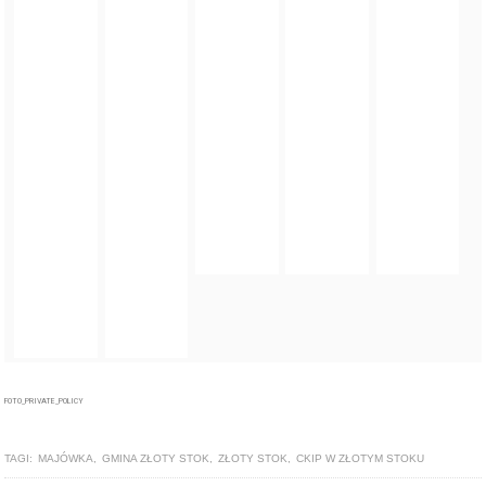
FOTO_PRIVATE_POLICY
TAGI:
MAJÓWKA
,
GMINA ZŁOTY STOK
,
ZŁOTY STOK
,
CKIP W ZŁOTYM STOKU
ZOBACZ TAKŻE
GALERIA
Rodzinno-wigilijne spotkanie w Złotym Stoku [foto]