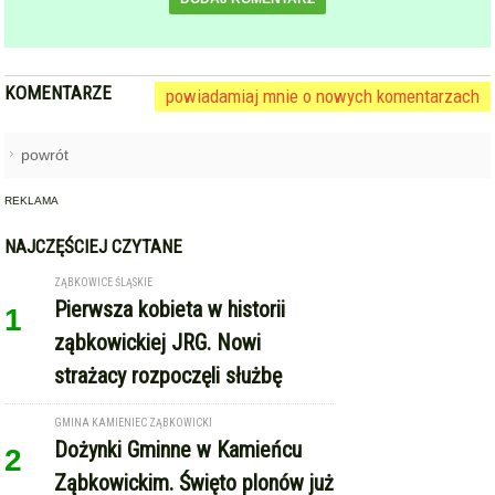
NAJCZĘŚCIEJ CZYTANE
ZĄBKOWICE ŚLĄSKIE
Pierwsza kobieta w historii
1
ząbkowickiej JRG. Nowi
strażacy rozpoczęli służbę
GMINA KAMIENIEC ZĄBKOWICKI
Dożynki Gminne w Kamieńcu
2
Ząbkowickim. Święto plonów już
15 sierpnia
STARCZÓW [GM. KAMIENIEC ZĄBKOWICKI]
Pożar poddasza domu w
3
Starczowie [foto]
TARNÓW (GM. ZĄBKOWICE ŚLĄSKIE)
Międzynarodowe Dożynki w
4