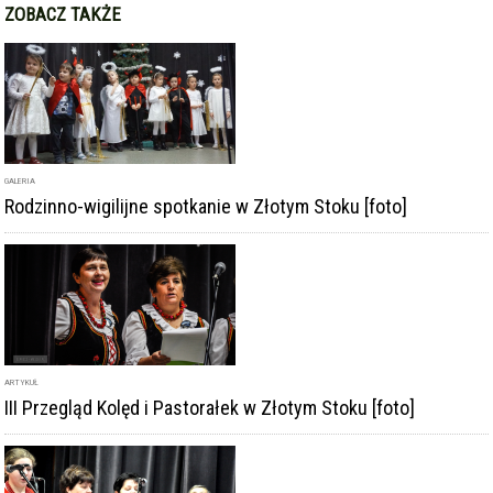
ARTYKUŁ
III Przegląd Kolęd i Pastorałek w Złotym Stoku [foto]
ARTYKUŁ
Do Złotego Stoku zjadą setki kolędujących zespołów. III
Przegląd Kolęd i Pastorałek przed nami