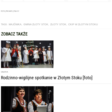
GALERIA
Rodzinno-wigilijne spotkanie w Złotym Stoku [foto]
ARTYKUŁ
III Przegląd Kolęd i Pastorałek w Złotym Stoku [foto]
ARTYKUŁ
Do Złotego Stoku zjadą setki kolędujących zespołów. III
Przegląd Kolęd i Pastorałek przed nami