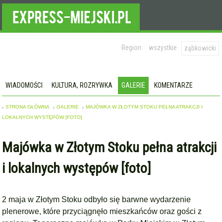
Region:
wszystkie
ząbkowicki
WIADOMOŚCI
KULTURA, ROZRYWKA
GALERIE
KOMENTARZE
STRONA GŁÓWNA
GALERIE
MAJÓWKA W ZŁOTYM STOKU PEŁNA ATRAKCJI I
LOKALNYCH WYSTĘPÓW [FOTO]
Majówka w Złotym Stoku pełna atrakcji
i lokalnych występów [foto]
2 maja w Złotym Stoku odbyło się barwne wydarzenie
plenerowe, które przyciągnęło mieszkańców oraz gości z