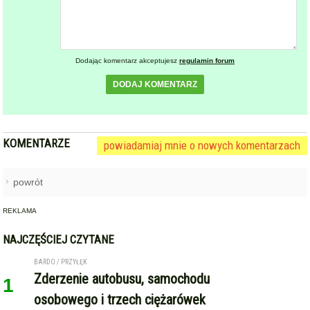
REKLAMA
NAJCZĘŚCIEJ CZYTANE
BARDO / PRZYŁĘK
Zderzenie autobusu, samochodu
1
osobowego i trzech ciężarówek
na krajowej ósemce przed
Bardem
KAMIENIEC ZĄBKOWICKI
OHZ rezygnuje z budowy
2
biometanowni w gminie
Kamieniec Ząbkowicki. Projekt
definitywnie zakończony
ZĄBKOWICE ŚLĄSKIE
Pierwsza kobieta w historii