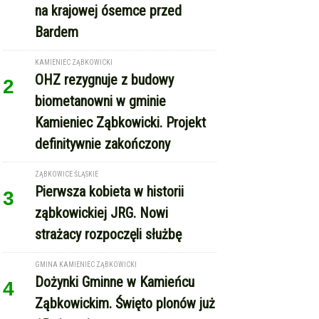
3
ząbkowickiej JRG. Nowi
strażacy rozpoczęli służbę
GMINA KAMIENIEC ZĄBKOWICKI
Dożynki Gminne w Kamieńcu
4
Ząbkowickim. Święto plonów już
15 sierpnia
REKLAMA