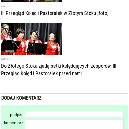
DODAJ KOMENTARZ
podpis
komentarz
Dodając komentarz akceptujesz
regulamin forum
DODAJ KOMENTARZ
KOMENTARZE
powiadamiaj mnie o nowych komentarzach
powrót