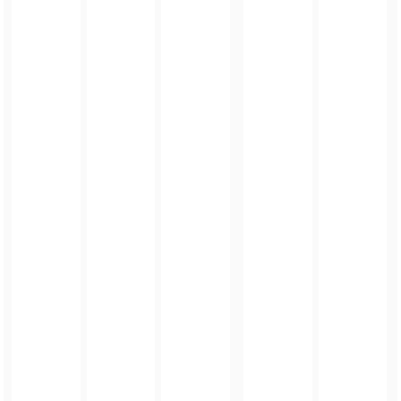
FOTO_PRIVATE_POLICY
TAGI:
MAJÓWKA
,
GMINA ZŁOTY STOK
,
ZŁOTY STOK
,
CKIP W ZŁOTYM STOKU
ZOBACZ TAKŻE