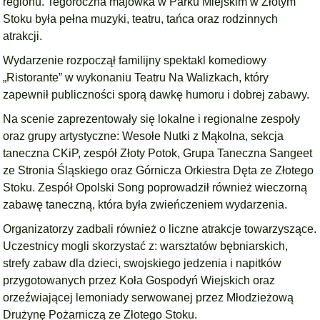
regionu. Tegoroczna majówka w Parku Miejskim w Złotym
Stoku była pełna muzyki, teatru, tańca oraz rodzinnych
atrakcji.
Wydarzenie rozpoczął familijny spektakl komediowy
„Ristorante” w wykonaniu Teatru Na Walizkach, który
zapewnił publiczności sporą dawkę humoru i dobrej zabawy.
Na scenie zaprezentowały się lokalne i regionalne zespoły
oraz grupy artystyczne: Wesołe Nutki z Mąkolna, sekcja
taneczna CKiP, zespół Złoty Potok, Grupa Taneczna Sangeet
ze Stronia Śląskiego oraz Górnicza Orkiestra Dęta ze Złotego
Stoku. Zespół Opolski Song poprowadził również wieczorną
zabawę taneczną, która była zwieńczeniem wydarzenia.
Organizatorzy zadbali również o liczne atrakcje towarzyszące.
Uczestnicy mogli skorzystać z: warsztatów bębniarskich,
strefy zabaw dla dzieci, swojskiego jedzenia i napitków
przygotowanych przez Koła Gospodyń Wiejskich oraz
orzeźwiającej lemoniady serwowanej przez Młodzieżową
Drużynę Pożarniczą ze Złotego Stoku.