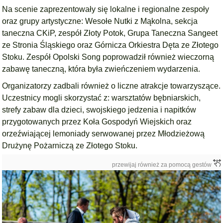
Na scenie zaprezentowały się lokalne i regionalne zespoły
oraz grupy artystyczne: Wesołe Nutki z Mąkolna, sekcja
taneczna CKiP, zespół Złoty Potok, Grupa Taneczna Sangeet
ze Stronia Śląskiego oraz Górnicza Orkiestra Dęta ze Złotego
Stoku. Zespół Opolski Song poprowadził również wieczorną
zabawę taneczną, która była zwieńczeniem wydarzenia.
Organizatorzy zadbali również o liczne atrakcje towarzyszące.
Uczestnicy mogli skorzystać z: warsztatów bębniarskich,
strefy zabaw dla dzieci, swojskiego jedzenia i napitków
przygotowanych przez Koła Gospodyń Wiejskich oraz
orzeźwiającej lemoniady serwowanej przez Młodzieżową
Drużynę Pożarniczą ze Złotego Stoku.
przewijaj również za pomocą gestów