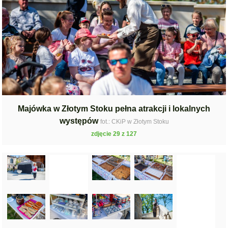
Majówka w Złotym Stoku pełna atrakcji i lokalnych
występów
fot.: CKiP w Złotym Stoku
zdjęcie 29 z 127