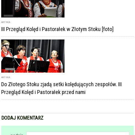
ARTYKUŁ
Do Złotego Stoku zjadą setki kolędujących zespołów. III
Przegląd Kolęd i Pastorałek przed nami
DODAJ KOMENTARZ
podpis
komentarz
Dodając komentarz akceptujesz
regulamin forum
DODAJ KOMENTARZ