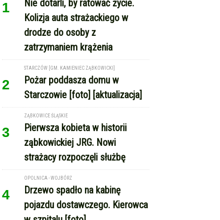
ZĄBKOWICE ŚLĄSKIE
Pierwsza kobieta w historii
3
ząbkowickiej JRG. Nowi
strażacy rozpoczęli służbę
OPOLNICA - WOJBÓRZ
Drzewo spadło na kabinę
4
pojazdu dostawczego. Kierowca
w szpitalu [foto]
REKLAMA