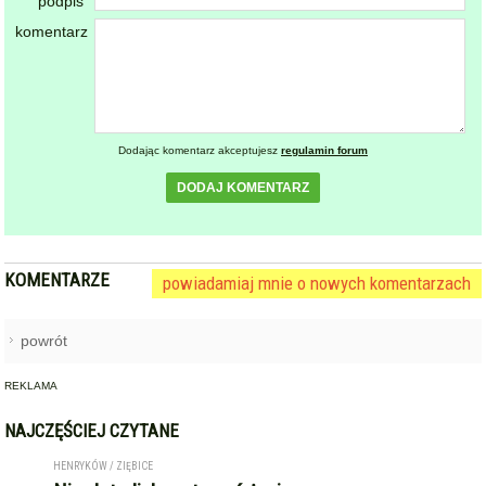
KOMENTARZE
powiadamiaj mnie o nowych komentarzach
powrót
REKLAMA
NAJCZĘŚCIEJ CZYTANE
HENRYKÓW / ZIĘBICE
Nie dotarli, by ratować życie.
1
Kolizja auta strażackiego w
drodze do osoby z
zatrzymaniem krążenia
STARCZÓW [GM. KAMIENIEC ZĄBKOWICKI]
Pożar poddasza domu w
2
Starczowie [foto] [aktualizacja]