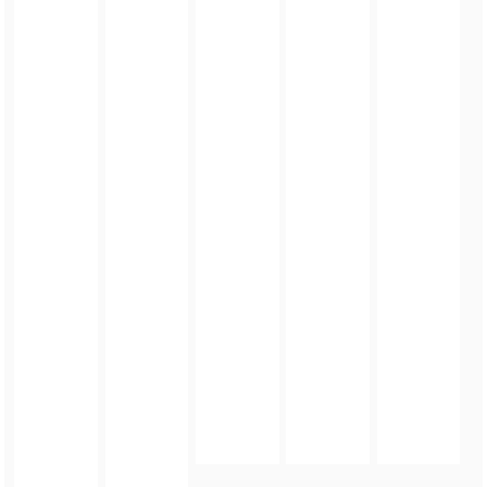
FOTO_PRIVATE_POLICY
TAGI:
MAJÓWKA
,
GMINA ZŁOTY STOK
,
ZŁOTY STOK
,
CKIP W ZŁOTYM STOKU
ZOBACZ TAKŻE