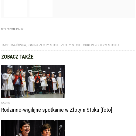
GALERIA
Rodzinno-wigilijne spotkanie w Złotym Stoku [foto]
ARTYKUŁ
III Przegląd Kolęd i Pastorałek w Złotym Stoku [foto]