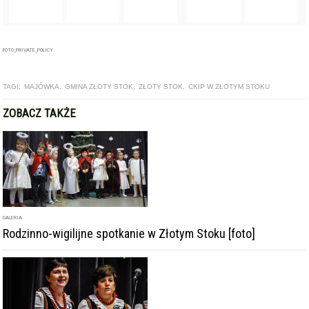
GALERIA
Rodzinno-wigilijne spotkanie w Złotym Stoku [foto]
ARTYKUŁ
III Przegląd Kolęd i Pastorałek w Złotym Stoku [foto]