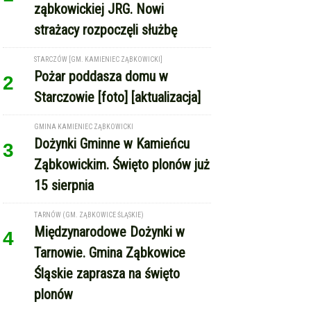
GMINA KAMIENIEC ZĄBKOWICKI
Dożynki Gminne w Kamieńcu
3
Ząbkowickim. Święto plonów już
15 sierpnia
TARNÓW (GM. ZĄBKOWICE ŚLĄSKIE)
Międzynarodowe Dożynki w
4
Tarnowie. Gmina Ząbkowice
Śląskie zaprasza na święto
plonów
REKLAMA