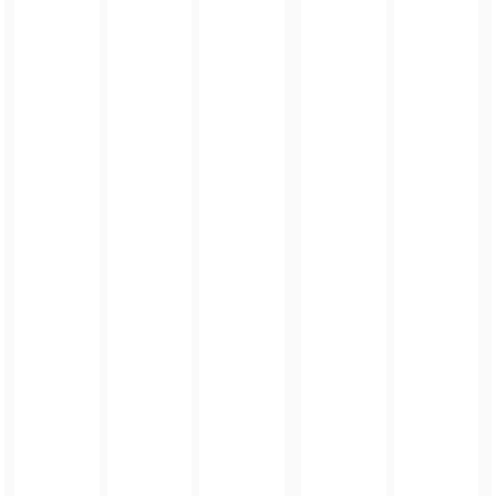
FOTO_PRIVATE_POLICY
TAGI:
MAJÓWKA
,
GMINA ZŁOTY STOK
,
ZŁOTY STOK
,
CKIP W ZŁOTYM STOKU
ZOBACZ TAKŻE