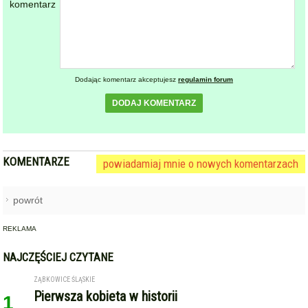
KOMENTARZE
powiadamiaj mnie o nowych komentarzach
powrót
REKLAMA
NAJCZĘŚCIEJ CZYTANE
ZĄBKOWICE ŚLĄSKIE
Pierwsza kobieta w historii
1
ząbkowickiej JRG. Nowi
strażacy rozpoczęli służbę
STARCZÓW [GM. KAMIENIEC ZĄBKOWICKI]
Pożar poddasza domu w
2
Starczowie [foto] [aktualizacja]