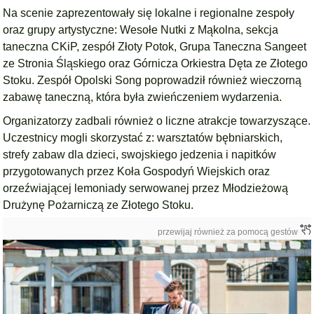
Na scenie zaprezentowały się lokalne i regionalne zespoły
oraz grupy artystyczne: Wesołe Nutki z Mąkolna, sekcja
taneczna CKiP, zespół Złoty Potok, Grupa Taneczna Sangeet
ze Stronia Śląskiego oraz Górnicza Orkiestra Dęta ze Złotego
Stoku. Zespół Opolski Song poprowadził również wieczorną
zabawę taneczną, która była zwieńczeniem wydarzenia.
Organizatorzy zadbali również o liczne atrakcje towarzyszące.
Uczestnicy mogli skorzystać z: warsztatów bębniarskich,
strefy zabaw dla dzieci, swojskiego jedzenia i napitków
przygotowanych przez Koła Gospodyń Wiejskich oraz
orzeźwiającej lemoniady serwowanej przez Młodzieżową
Drużynę Pożarniczą ze Złotego Stoku.
przewijaj również za pomocą gestów