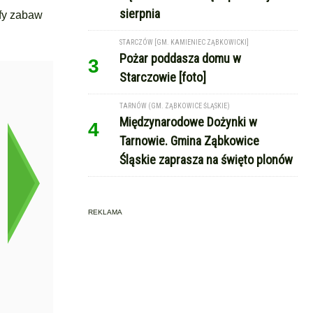
sierpnia
efy zabaw
STARCZÓW [GM. KAMIENIEC ZĄBKOWICKI]
Pożar poddasza domu w
3
Starczowie [foto]
TARNÓW (GM. ZĄBKOWICE ŚLĄSKIE)
Międzynarodowe Dożynki w
4
Tarnowie. Gmina Ząbkowice
Śląskie zaprasza na święto plonów
REKLAMA