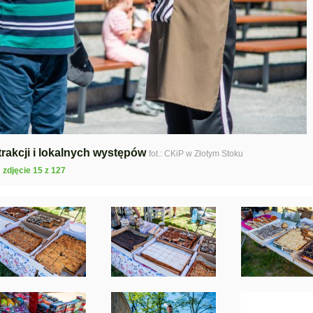
rakcji i lokalnych występów
fot.: CKiP w Złotym Stoku
zdjęcie 15 z 127