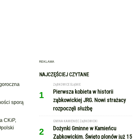
REKLAMA
NAJCZĘŚCIEJ CZYTANE
egoroczna
ZĄBKOWICE ŚLĄSKIE
Pierwsza kobieta w historii
1
ząbkowickiej JRG. Nowi strażacy
ności sporą
rozpoczęli służbę
na CKiP,
GMINA KAMIENIEC ZĄBKOWICKI
Opolski
Dożynki Gminne w Kamieńcu
2
Ząbkowickim. Święto plonów już 15