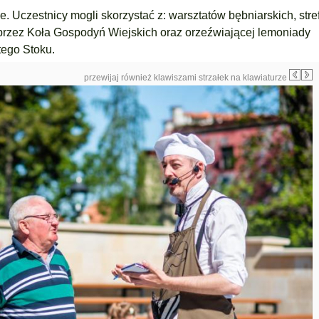
e. Uczestnicy mogli skorzystać z: warsztatów bębniarskich, str
 przez Koła Gospodyń Wiejskich oraz orzeźwiającej lemoniady
ego Stoku.
przewijaj również klawiszami strzałek na klawiaturze