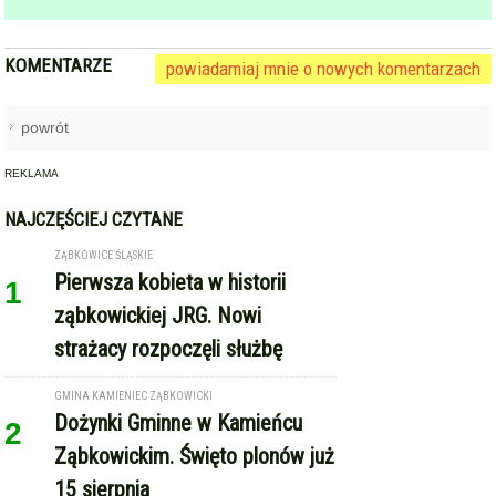
NAJCZĘŚCIEJ CZYTANE
ZĄBKOWICE ŚLĄSKIE
Pierwsza kobieta w historii
1
ząbkowickiej JRG. Nowi
strażacy rozpoczęli służbę
GMINA KAMIENIEC ZĄBKOWICKI
Dożynki Gminne w Kamieńcu
2
Ząbkowickim. Święto plonów już
15 sierpnia
STARCZÓW [GM. KAMIENIEC ZĄBKOWICKI]
Pożar poddasza domu w
3
Starczowie [foto]
TARNÓW (GM. ZĄBKOWICE ŚLĄSKIE)
Międzynarodowe Dożynki w
4
Tarnowie. Gmina Ząbkowice