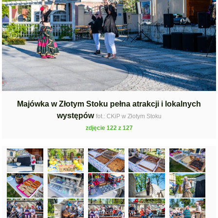
Majówka w Złotym Stoku pełna atrakcji i lokalnych
występów
fot.: CKiP w Złotym Stoku
zdjęcie 122 z 127