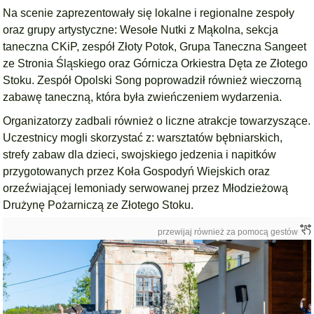
Na scenie zaprezentowały się lokalne i regionalne zespoły
oraz grupy artystyczne: Wesołe Nutki z Mąkolna, sekcja
taneczna CKiP, zespół Złoty Potok, Grupa Taneczna Sangeet
ze Stronia Śląskiego oraz Górnicza Orkiestra Dęta ze Złotego
Stoku. Zespół Opolski Song poprowadził również wieczorną
zabawę taneczną, która była zwieńczeniem wydarzenia.
Organizatorzy zadbali również o liczne atrakcje towarzyszące.
Uczestnicy mogli skorzystać z: warsztatów bębniarskich,
strefy zabaw dla dzieci, swojskiego jedzenia i napitków
przygotowanych przez Koła Gospodyń Wiejskich oraz
orzeźwiającej lemoniady serwowanej przez Młodzieżową
Drużynę Pożarniczą ze Złotego Stoku.
przewijaj również za pomocą gestów