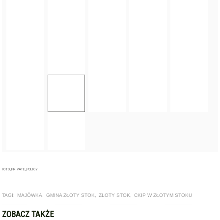
FOTO_PRIVATE_POLICY
TAGI:
MAJÓWKA
,
GMINA ZŁOTY STOK
,
ZŁOTY STOK
,
CKIP W ZŁOTYM STOKU
ZOBACZ TAKŻE
GALERIA
Rodzinno-wigilijne spotkanie w Złotym Stoku [foto]