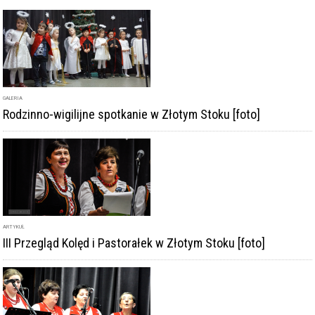
ARTYKUŁ
III Przegląd Kolęd i Pastorałek w Złotym Stoku [foto]
ARTYKUŁ
Do Złotego Stoku zjadą setki kolędujących zespołów. III
Przegląd Kolęd i Pastorałek przed nami
DODAJ KOMENTARZ