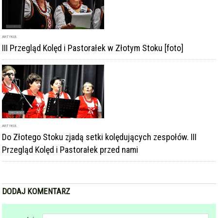
Przegląd Kolęd i Pastorałek przed nami
DODAJ KOMENTARZ
podpis
komentarz
Dodając komentarz akceptujesz
regulamin forum
DODAJ KOMENTARZ
KOMENTARZE
powiadamiaj mnie o nowych komentarzach