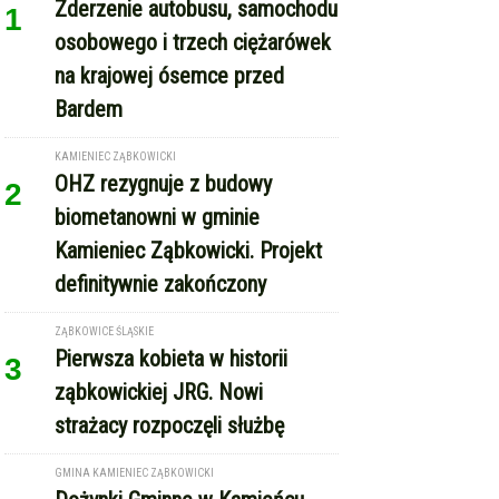
Pierwsza kobieta w historii
3
ząbkowickiej JRG. Nowi
strażacy rozpoczęli służbę
GMINA KAMIENIEC ZĄBKOWICKI
Dożynki Gminne w Kamieńcu
4
Ząbkowickim. Święto plonów już
15 sierpnia
REKLAMA