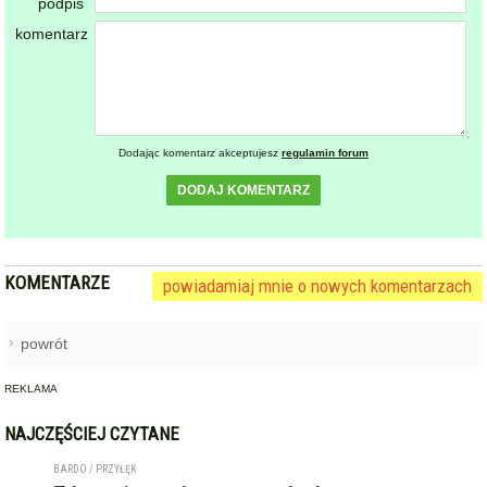
powrót
REKLAMA
NAJCZĘŚCIEJ CZYTANE
BARDO / PRZYŁĘK
Zderzenie autobusu, samochodu
1
osobowego i trzech ciężarówek
na krajowej ósemce przed
Bardem
KAMIENIEC ZĄBKOWICKI
OHZ rezygnuje z budowy
2
biometanowni w gminie
Kamieniec Ząbkowicki. Projekt
definitywnie zakończony
ZĄBKOWICE ŚLĄSKIE