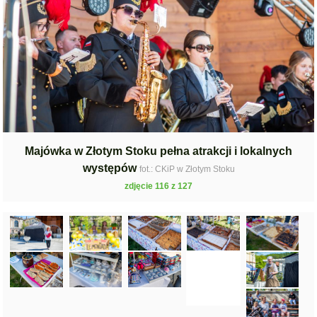
Majówka w Złotym Stoku pełna atrakcji i lokalnych
występów
fot.: CKiP w Złotym Stoku
zdjęcie 116 z 127