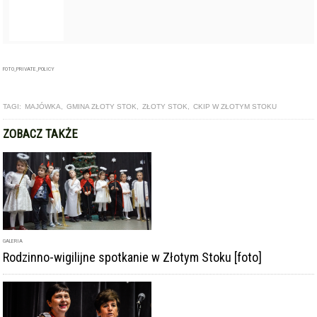
GALERIA
Rodzinno-wigilijne spotkanie w Złotym Stoku [foto]
ARTYKUŁ
III Przegląd Kolęd i Pastorałek w Złotym Stoku [foto]
ARTYKUŁ
Do Złotego Stoku zjadą setki kolędujących zespołów. III