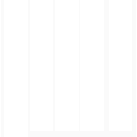
FOTO_PRIVATE_POLICY
TAGI:
MAJÓWKA
,
GMINA ZŁOTY STOK
,
ZŁOTY STOK
,
CKIP W ZŁOTYM STOKU
ZOBACZ TAKŻE