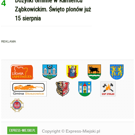
Copyright © Express-Miejski.pl
RSS
reklama
współpraca
kontakt
patronat medialny
regulamin serwisu
polityka cookie