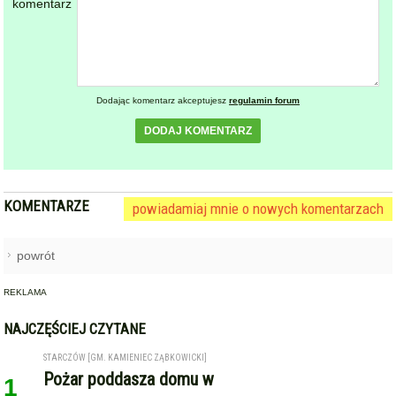
Dodając komentarz akceptujesz
regulamin forum
DODAJ KOMENTARZ
KOMENTARZE
powiadamiaj mnie o nowych komentarzach
powrót
REKLAMA
NAJCZĘŚCIEJ CZYTANE
STARCZÓW [GM. KAMIENIEC ZĄBKOWICKI]
Pożar poddasza domu w
1
Starczowie [foto] [aktualizacja]
ZĄBKOWICE ŚLĄSKIE
Pierwsza kobieta w historii
2