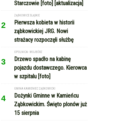
ząbkowickiej JRG. Nowi
strażacy rozpoczęli służbę
OPOLNICA - WOJBÓRZ
Drzewo spadło na kabinę
3
pojazdu dostawczego. Kierowca
w szpitalu [foto]
GMINA KAMIENIEC ZĄBKOWICKI
Dożynki Gminne w Kamieńcu
4
Ząbkowickim. Święto plonów już
15 sierpnia
REKLAMA