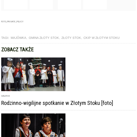
TAGI:
MAJÓWKA
,
GMINA ZŁOTY STOK
,
ZŁOTY STOK
,
CKIP W ZŁOTYM STOKU
ZOBACZ TAKŻE
GALERIA
Rodzinno-wigilijne spotkanie w Złotym Stoku [foto]
ARTYKUŁ
III Przegląd Kolęd i Pastorałek w Złotym Stoku [foto]