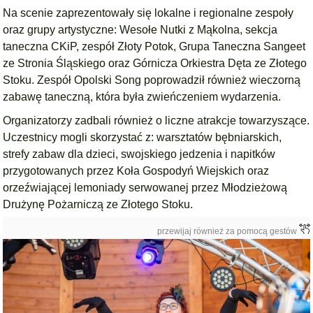
Na scenie zaprezentowały się lokalne i regionalne zespoły
oraz grupy artystyczne: Wesołe Nutki z Mąkolna, sekcja
taneczna CKiP, zespół Złoty Potok, Grupa Taneczna Sangeet
ze Stronia Śląskiego oraz Górnicza Orkiestra Dęta ze Złotego
Stoku. Zespół Opolski Song poprowadził również wieczorną
zabawę taneczną, która była zwieńczeniem wydarzenia.
Organizatorzy zadbali również o liczne atrakcje towarzyszące.
Uczestnicy mogli skorzystać z: warsztatów bębniarskich,
strefy zabaw dla dzieci, swojskiego jedzenia i napitków
przygotowanych przez Koła Gospodyń Wiejskich oraz
orzeźwiającej lemoniady serwowanej przez Młodzieżową
Drużynę Pożarniczą ze Złotego Stoku.
przewijaj również za pomocą gestów