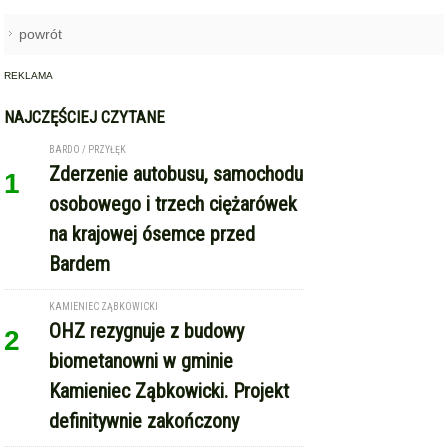
BARDO / PRZYŁĘK
Zderzenie autobusu, samochodu
1
osobowego i trzech ciężarówek
na krajowej ósemce przed
Bardem
KAMIENIEC ZĄBKOWICKI
OHZ rezygnuje z budowy
2
biometanowni w gminie
Kamieniec Ząbkowicki. Projekt
definitywnie zakończony
ZĄBKOWICE ŚLĄSKIE
Pierwsza kobieta w historii
3
ząbkowickiej JRG. Nowi
strażacy rozpoczęli służbę
GMINA KAMIENIEC ZĄBKOWICKI