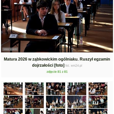
Matura 2026 w ząbkowickim ogólniaku. Ruszył egzamin
dojrzałości [foto]
fot.: em24.pl
zdjęcie 81 z 81