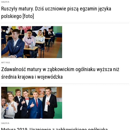
ARTYKUŁ
Zdawalność matury w ząbkowickim ogólniaku wyższa niż
średnia krajowa i wojewódzka
GALERIA
Matura 2019. Uczniowie z ząbkowickiego ogólniaka
rozpoczęli egzamin maturalny
DODAJ KOMENTARZ