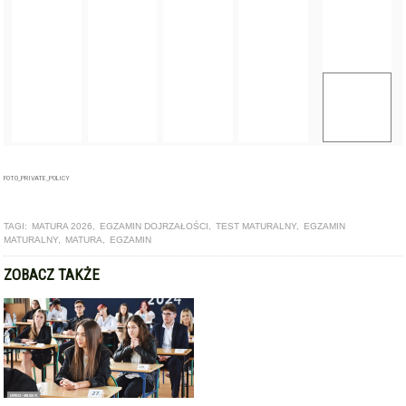
FOTO_PRIVATE_POLICY
TAGI:
MATURA 2026
,
EGZAMIN DOJRZAŁOŚCI
,
TEST MATURALNY
,
EGZAMIN
MATURALNY
,
MATURA
,
EGZAMIN
ZOBACZ TAKŻE
GALERIA
Ruszyły matury. Dziś uczniowie piszą egzamin języka
polskiego [foto]