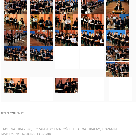
FOTO_PRIVATE_POLICY
TAGI:
MATURA 2026
,
EGZAMIN DOJRZAŁOŚCI
,
TEST MATURALNY
,
EGZAMIN
MATURALNY
,
MATURA
,
EGZAMIN