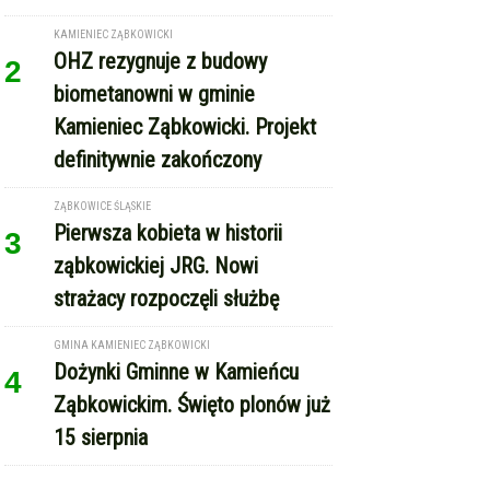
KAMIENIEC ZĄBKOWICKI
OHZ rezygnuje z budowy
2
biometanowni w gminie
Kamieniec Ząbkowicki. Projekt
definitywnie zakończony
ZĄBKOWICE ŚLĄSKIE
Pierwsza kobieta w historii
3
ząbkowickiej JRG. Nowi
strażacy rozpoczęli służbę
GMINA KAMIENIEC ZĄBKOWICKI
Dożynki Gminne w Kamieńcu
4
Ząbkowickim. Święto plonów już
15 sierpnia