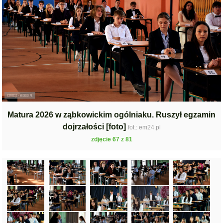
Matura 2026 w ząbkowickim ogólniaku. Ruszył egzamin
dojrzałości [foto]
fot.: em24.pl
zdjęcie 67 z 81