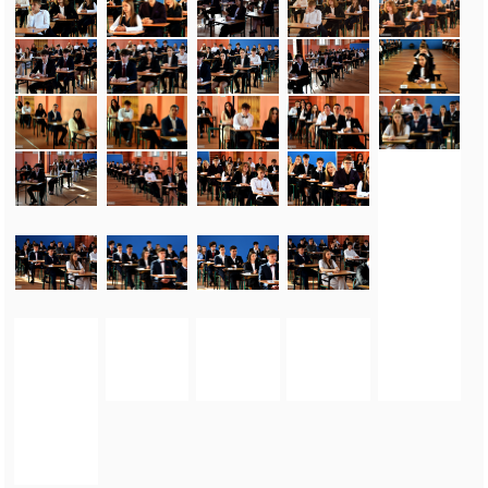
FOTO_PRIVATE_POLICY
TAGI:
MATURA 2026
,
EGZAMIN DOJRZAŁOŚCI
,
TEST MATURALNY
,
EGZAMIN