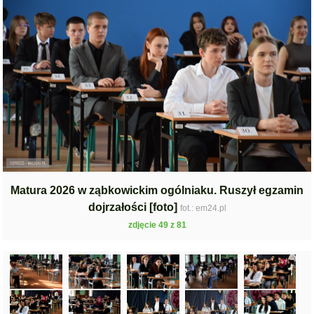
Matura 2026 w ząbkowickim ogólniaku. Ruszył egzamin
dojrzałości [foto]
fot.: em24.pl
zdjęcie 49 z 81