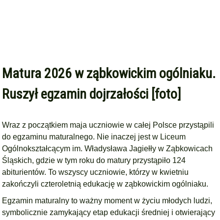
Matura 2026 w ząbkowickim ogólniaku.
Ruszył egzamin dojrzałości [foto]
Wraz z początkiem maja uczniowie w całej Polsce przystąpili
do egzaminu maturalnego. Nie inaczej jest w Liceum
Ogólnokształcącym im. Władysława Jagiełły w Ząbkowicach
Śląskich, gdzie w tym roku do matury przystąpiło 124
abiturientów. To wszyscy uczniowie, którzy w kwietniu
zakończyli czteroletnią edukację w ząbkowickim ogólniaku.
Egzamin maturalny to ważny moment w życiu młodych ludzi,
symbolicznie zamykający etap edukacji średniej i otwierający