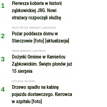
STARCZÓW [GM. KAMIENIEC ZĄBKOWICKI]
Pożar poddasza domu w
2
Starczowie [foto] [aktualizacja]
GMINA KAMIENIEC ZĄBKOWICKI
Dożynki Gminne w Kamieńcu
3
Ząbkowickim. Święto plonów już
15 sierpnia
OPOLNICA - WOJBÓRZ
Drzewo spadło na kabinę
4
pojazdu dostawczego. Kierowca
w szpitalu [foto]
REKLAMA