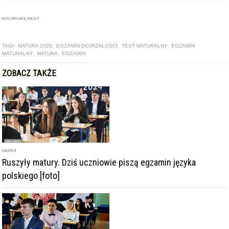
MATURALNY
,
MATURA
,
EGZAMIN
ZOBACZ TAKŻE
GALERIA
Ruszyły matury. Dziś uczniowie piszą egzamin języka
polskiego [foto]
ARTYKUŁ
Zdawalność matury w ząbkowickim ogólniaku wyższa niż