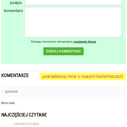
Dodając komentarz akceptujesz
regulamin forum
DODAJ KOMENTARZ
KOMENTARZE
powiadamiaj mnie o nowych komentarzach
powrót
REKLAMA
NAJCZĘŚCIEJ CZYTANE
ZĄBKOWICE ŚLĄSKIE
Pierwsza kobieta w historii
1
ząbkowickiej JRG. Nowi
strażacy rozpoczęli służbę