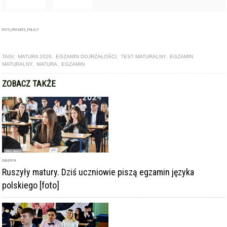
GALERIA
Ruszyły matury. Dziś uczniowie piszą egzamin języka
polskiego [foto]
ARTYKUŁ
Zdawalność matury w ząbkowickim ogólniaku wyższa niż
średnia krajowa i wojewódzka