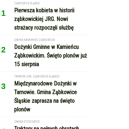
Ząbkowickim. Święto plonów już
15 sierpnia
TARNÓW (GM. ZĄBKOWICE ŚLĄSKIE)
Międzynarodowe Dożynki w
3
Tarnowie. Gmina Ząbkowice
Śląskie zaprasza na święto
plonów
GMINA STOSZOWICE
Traktory na pełnych obrotach,
4
MiłyPan i Sound’n’Grace.
Dożynki Gminy Stoszowice w
Srebrnej Górze
REKLAMA