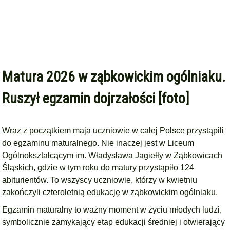
Matura 2026 w ząbkowickim ogólniaku.
Ruszył egzamin dojrzałości [foto]
Wraz z początkiem maja uczniowie w całej Polsce przystąpili
do egzaminu maturalnego. Nie inaczej jest w Liceum
Ogólnokształcącym im. Władysława Jagiełły w Ząbkowicach
Śląskich, gdzie w tym roku do matury przystąpiło 124
abiturientów. To wszyscy uczniowie, którzy w kwietniu
zakończyli czteroletnią edukację w ząbkowickim ogólniaku.
Egzamin maturalny to ważny moment w życiu młodych ludzi,
symbolicznie zamykający etap edukacji średniej i otwierający