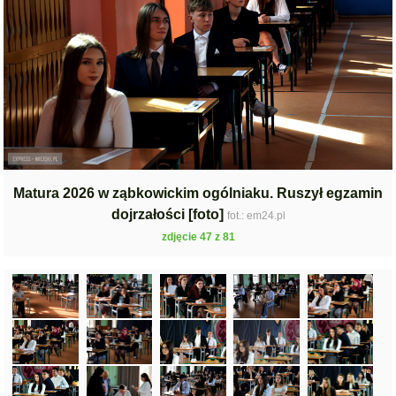
Matura 2026 w ząbkowickim ogólniaku. Ruszył egzamin
dojrzałości [foto]
fot.: em24.pl
zdjęcie 47 z 81