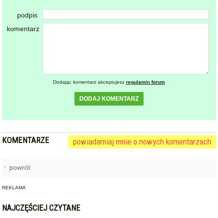
DODAJ KOMENTARZ
KOMENTARZE
powiadamiaj mnie o nowych komentarzach
powrót
REKLAMA
NAJCZĘŚCIEJ CZYTANE
ZĄBKOWICE ŚLĄSKIE
Pierwsza kobieta w historii
1
ząbkowickiej JRG. Nowi
strażacy rozpoczęli służbę
GMINA KAMIENIEC ZĄBKOWICKI
Dożynki Gminne w Kamieńcu
2