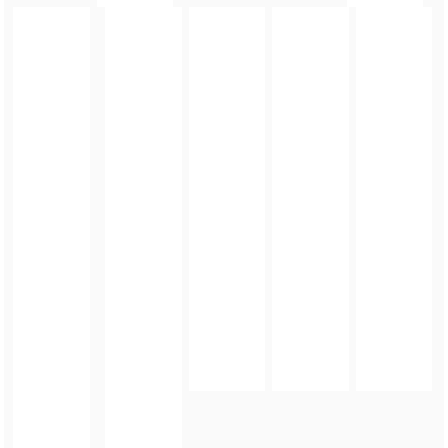
FOTO_PRIVATE_POLICY
TAGI:
MATURA 2026
,
EGZAMIN DOJRZAŁOŚCI
,
TEST MATURALNY
,
EGZAMIN
MATURALNY
,
MATURA
,
EGZAMIN
ZOBACZ TAKŻE