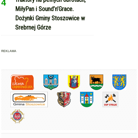
Copyright © Express-Miejski.pl
RSS
reklama
współpraca
kontakt
patronat medialny
regulamin serwisu
polityka cookie