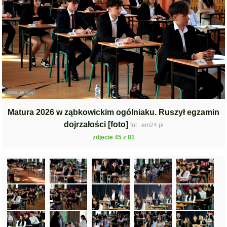
Matura 2026 w ząbkowickim ogólniaku. Ruszył egzamin
dojrzałości [foto]
fot.: em24.pl
zdjęcie 45 z 81