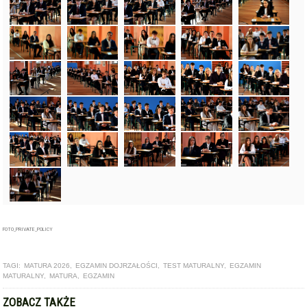
FOTO_PRIVATE_POLICY
TAGI:
MATURA 2026
,
EGZAMIN DOJRZAŁOŚCI
,
TEST MATURALNY
,
EGZAMIN
MATURALNY
,
MATURA
,
EGZAMIN
ZOBACZ TAKŻE