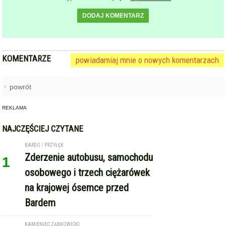
DODAJ KOMENTARZ
KOMENTARZE
powiadamiaj mnie o nowych komentarzach
powrót
REKLAMA
NAJCZĘŚCIEJ CZYTANE
BARDO / PRZYŁĘK
Zderzenie autobusu, samochodu
1
osobowego i trzech ciężarówek
na krajowej ósemce przed
Bardem
KAMIENIEC ZĄBKOWICKI