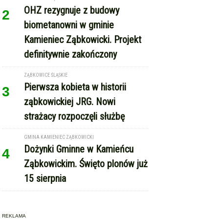
OHZ rezygnuje z budowy
2
biometanowni w gminie
Kamieniec Ząbkowicki. Projekt
definitywnie zakończony
ZĄBKOWICE ŚLĄSKIE
Pierwsza kobieta w historii
3
ząbkowickiej JRG. Nowi
strażacy rozpoczęli służbę
GMINA KAMIENIEC ZĄBKOWICKI
Dożynki Gminne w Kamieńcu
4
Ząbkowickim. Święto plonów już
15 sierpnia
REKLAMA