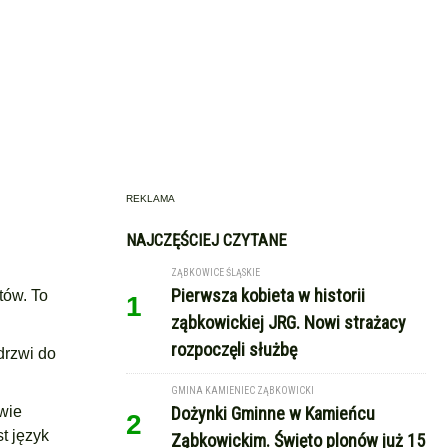
REKLAMA
NAJCZĘŚCIEJ CZYTANE
ZĄBKOWICE ŚLĄSKIE
Pierwsza kobieta w historii
tów. To
1
ząbkowickiej JRG. Nowi strażacy
rozpoczęli służbę
drzwi do
GMINA KAMIENIEC ZĄBKOWICKI
wie
Dożynki Gminne w Kamieńcu
2
t język
Ząbkowickim. Święto plonów już 15