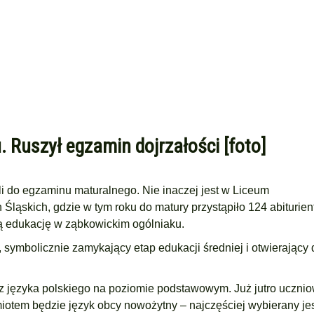
Ruszył egzamin dojrzałości [foto]
li do egzaminu maturalnego. Nie inaczej jest w Liceum
ląskich, gdzie w tym roku do matury przystąpiło 124 abiturien
ią edukację w ząbkowickim ogólniaku.
symbolicznie zamykający etap edukacji średniej i otwierający 
z języka polskiego na poziomie podstawowym. Już jutro ucznio
tem będzie język obcy nowożytny – najczęściej wybierany jes