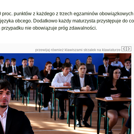
0 proc. punktów z każdego z trzech egzaminów obowiązkowych
języka obcego. Dodatkowo każdy maturzysta przystępuje do co
 przypadku nie obowiązuje próg zdawalności.
przewijaj również klawiszami strzałek na klawiaturze