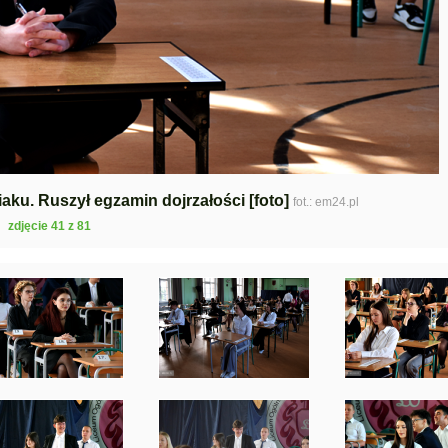
aku. Ruszył egzamin dojrzałości [foto]
fot.: em24.pl
zdjęcie 41 z 81