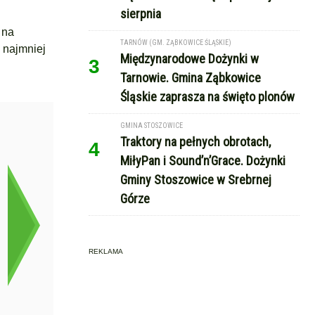
sierpnia
 na
TARNÓW (GM. ZĄBKOWICE ŚLĄSKIE)
 najmniej
Międzynarodowe Dożynki w
3
Tarnowie. Gmina Ząbkowice
Śląskie zaprasza na święto plonów
GMINA STOSZOWICE
Traktory na pełnych obrotach,
4
MiłyPan i Sound’n’Grace. Dożynki
Gminy Stoszowice w Srebrnej
Górze
REKLAMA