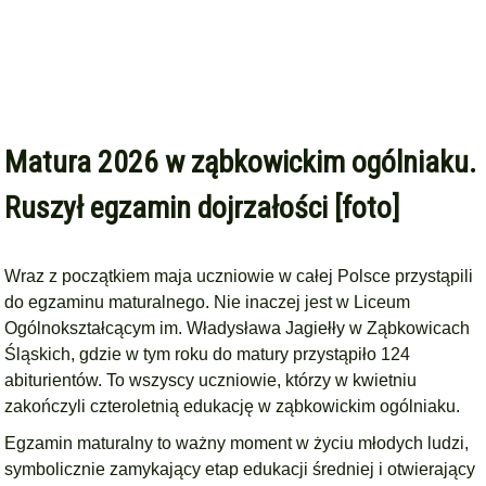
Matura 2026 w ząbkowickim ogólniaku.
Ruszył egzamin dojrzałości [foto]
Wraz z początkiem maja uczniowie w całej Polsce przystąpili
do egzaminu maturalnego. Nie inaczej jest w Liceum
Ogólnokształcącym im. Władysława Jagiełły w Ząbkowicach
Śląskich, gdzie w tym roku do matury przystąpiło 124
abiturientów. To wszyscy uczniowie, którzy w kwietniu
zakończyli czteroletnią edukację w ząbkowickim ogólniaku.
Egzamin maturalny to ważny moment w życiu młodych ludzi,
symbolicznie zamykający etap edukacji średniej i otwierający