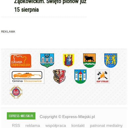
Copyright © Express-Miejski.pl
RSS
reklama
współpraca
kontakt
patronat medialny
regulamin serwisu
polityka cookie