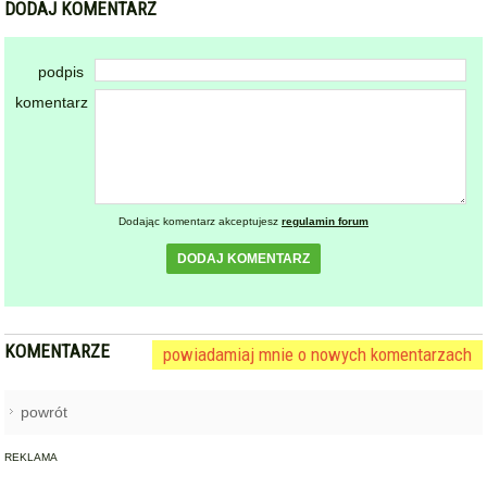
Dodając komentarz akceptujesz
regulamin forum
DODAJ KOMENTARZ
KOMENTARZE
powiadamiaj mnie o nowych komentarzach
powrót
REKLAMA
NAJCZĘŚCIEJ CZYTANE
ZĄBKOWICE ŚLĄSKIE
Pierwsza kobieta w historii
1
ząbkowickiej JRG. Nowi
strażacy rozpoczęli służbę
STARCZÓW [GM. KAMIENIEC ZĄBKOWICKI]