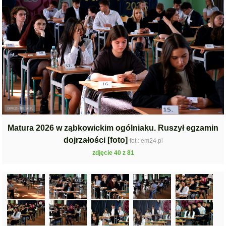
Matura 2026 w ząbkowickim ogólniaku. Ruszył egzamin
dojrzałości [foto]
fot.: em24.pl
zdjęcie 40 z 81