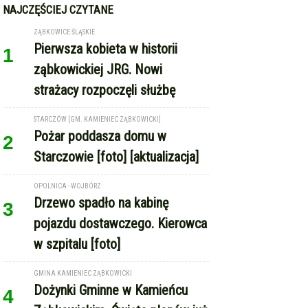
Pożar poddasza domu w
2
Starczowie [foto] [aktualizacja]
OPOLNICA - WOJBÓRZ
Drzewo spadło na kabinę
3
pojazdu dostawczego. Kierowca
w szpitalu [foto]
GMINA KAMIENIEC ZĄBKOWICKI
Dożynki Gminne w Kamieńcu
4
Ząbkowickim. Święto plonów już
15 sierpnia
REKLAMA