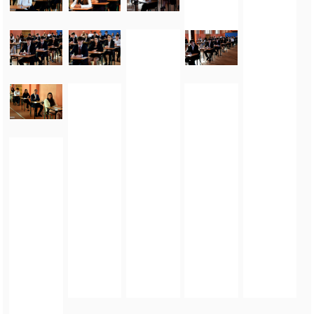
FOTO_PRIVATE_POLICY
TAGI:
MATURA 2026
,
EGZAMIN DOJRZAŁOŚCI
,
TEST MATURALNY
,
EGZAMIN
MATURALNY
,
MATURA
,
EGZAMIN