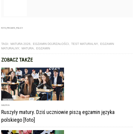
ZOBACZ TAKŻE
GALERIA
Ruszyły matury. Dziś uczniowie piszą egzamin języka
polskiego [foto]
ARTYKUŁ
Zdawalność matury w ząbkowickim ogólniaku wyższa niż
średnia krajowa i wojewódzka