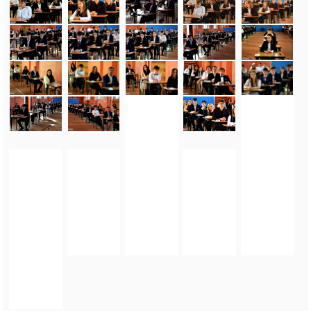
FOTO_PRIVATE_POLICY
TAGI:
MATURA 2026
,
EGZAMIN DOJRZAŁOŚCI
,
TEST MATURALNY
,
EGZAMIN