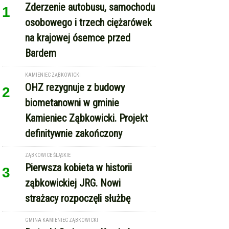
Bardem
KAMIENIEC ZĄBKOWICKI
OHZ rezygnuje z budowy
2
biometanowni w gminie
Kamieniec Ząbkowicki. Projekt
definitywnie zakończony
ZĄBKOWICE ŚLĄSKIE
Pierwsza kobieta w historii
3
ząbkowickiej JRG. Nowi
strażacy rozpoczęli służbę
GMINA KAMIENIEC ZĄBKOWICKI
Dożynki Gminne w Kamieńcu
4
Ząbkowickim. Święto plonów już
15 sierpnia