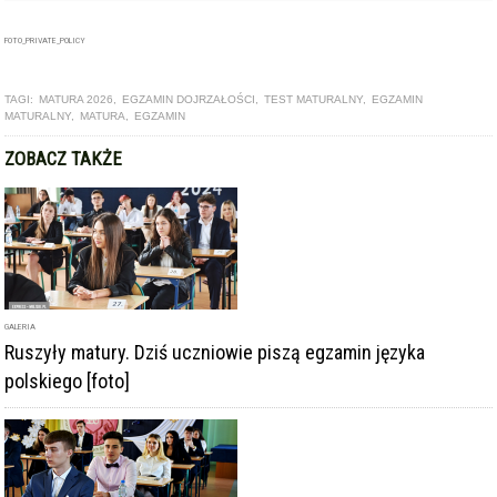
MATURALNY
,
MATURA
,
EGZAMIN
ZOBACZ TAKŻE
GALERIA
Ruszyły matury. Dziś uczniowie piszą egzamin języka
polskiego [foto]
ARTYKUŁ
Zdawalność matury w ząbkowickim ogólniaku wyższa niż