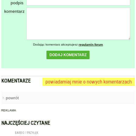
Dodając komentarz akceptujesz
regulamin forum
DODAJ KOMENTARZ
KOMENTARZE
powiadamiaj mnie o nowych komentarzach
powrót
REKLAMA
NAJCZĘŚCIEJ CZYTANE
BARDO / PRZYŁĘK
Zderzenie autobusu, samochodu
1
osobowego i trzech ciężarówek
na krajowej ósemce przed