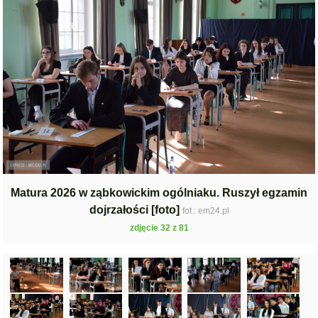
Matura 2026 w ząbkowickim ogólniaku. Ruszył egzamin
dojrzałości [foto]
fot.: em24.pl
zdjęcie 32 z 81