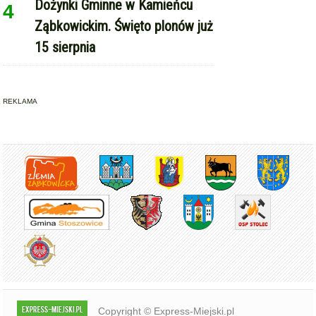
REKLAMA
Copyright © Express-Miejski.pl
RSS
reklama
współpraca
kontakt
patronat medialny
regulamin serwisu
polityka cookie