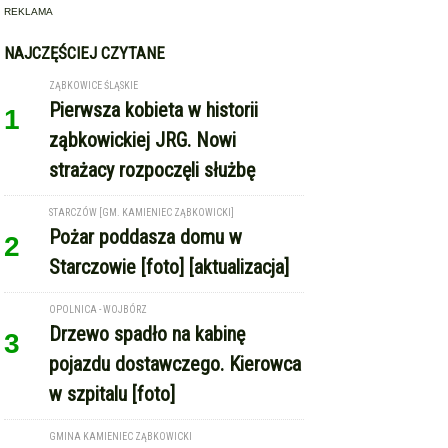
STARCZÓW [GM. KAMIENIEC ZĄBKOWICKI]
Pożar poddasza domu w
2
Starczowie [foto] [aktualizacja]
OPOLNICA - WOJBÓRZ
Drzewo spadło na kabinę
3
pojazdu dostawczego. Kierowca
w szpitalu [foto]
GMINA KAMIENIEC ZĄBKOWICKI
Dożynki Gminne w Kamieńcu
4
Ząbkowickim. Święto plonów już
15 sierpnia
REKLAMA