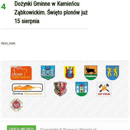
Copyright © Express-Miejski.pl
RSS
reklama
współpraca
kontakt
patronat medialny
regulamin serwisu
polityka cookie