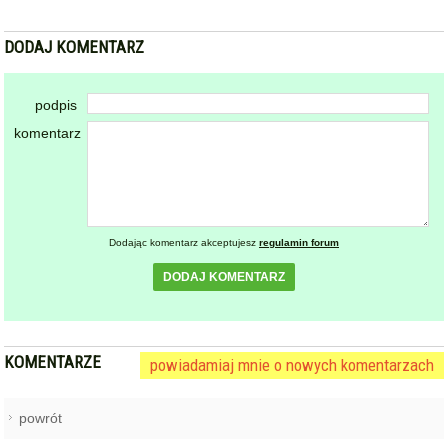
Dodając komentarz akceptujesz
regulamin forum
DODAJ KOMENTARZ
KOMENTARZE
powiadamiaj mnie o nowych komentarzach
powrót
REKLAMA
NAJCZĘŚCIEJ CZYTANE
ZĄBKOWICE ŚLĄSKIE
Pierwsza kobieta w historii
1
ząbkowickiej JRG. Nowi
strażacy rozpoczęli służbę