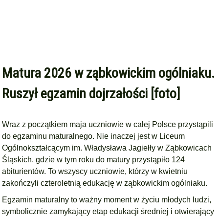
Matura 2026 w ząbkowickim ogólniaku.
Ruszył egzamin dojrzałości [foto]
Wraz z początkiem maja uczniowie w całej Polsce przystąpili
do egzaminu maturalnego. Nie inaczej jest w Liceum
Ogólnokształcącym im. Władysława Jagiełły w Ząbkowicach
Śląskich, gdzie w tym roku do matury przystąpiło 124
abiturientów. To wszyscy uczniowie, którzy w kwietniu
zakończyli czteroletnią edukację w ząbkowickim ogólniaku.
Egzamin maturalny to ważny moment w życiu młodych ludzi,
symbolicznie zamykający etap edukacji średniej i otwierający