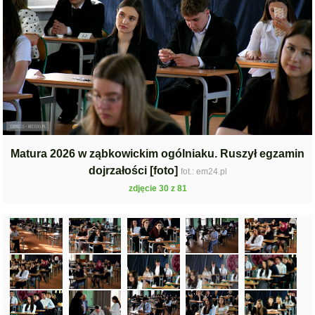
Matura 2026 w ząbkowickim ogólniaku. Ruszył egzamin
dojrzałości [foto]
fot.: em24.pl
zdjęcie 30 z 81