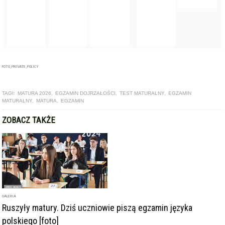
MATURALNY
,
MATURA
,
EGZAMIN
ZOBACZ TAKŻE
GALERIA
Ruszyły matury. Dziś uczniowie piszą egzamin języka
polskiego [foto]
ARTYKUŁ
Zdawalność matury w ząbkowickim ogólniaku wyższa niż