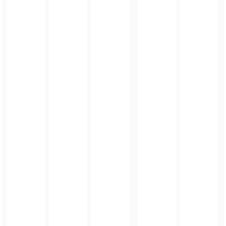
FOTO_PRIVATE_POLICY
TAGI:
MATURA 2026
,
EGZAMIN DOJRZAŁOŚCI
,
TEST MATURALNY
,
EGZAMIN