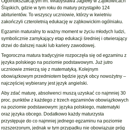
Ogólnokształcącym im. Władysława Jagiełły w Ząbkowicach
Śląskich, gdzie w tym roku do matury przystąpiło 124
abiturientów. To wszyscy uczniowie, którzy w kwietniu
zakończyli czteroletnią edukację w ząbkowickim ogólniaku.
Egzamin maturalny to ważny moment w życiu młodych ludzi,
symbolicznie zamykający etap edukacji średniej i otwierający
drzwi do dalszej nauki lub kariery zawodowej.
Tegoroczna matura tradycyjnie rozpoczęła się od egzaminu z
języka polskiego na poziomie podstawowym. Już jutro
uczniowie zmierzą się z matematyką. Kolejnym
obowiązkowym przedmiotem będzie język obcy nowożytny –
najczęściej wybierany jest język angielski.
Aby zdać maturę, absolwenci muszą uzyskać co najmniej 30
proc. punktów z każdego z trzech egzaminów obowiązkowych
na poziomie podstawowym: języka polskiego, matematyki
oraz języka obcego. Dodatkowo każdy maturzysta
przystępuje do co najmniej jednego egzaminu na poziomie
rozszerzonym, jednak w tym przypadku nie obowiązuje próg