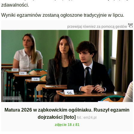
zdawalności.
Wyniki egzaminów zostaną ogłoszone tradycyjnie w lipcu.
przewijaj również za pomocą gestów
Matura 2026 w ząbkowickim ogólniaku. Ruszył egzamin
dojrzałości [foto]
fot.: em24.pl
zdjęcie 18 z 81