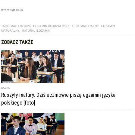
FOTO_PRIVATE_POLICY
TAGI:
MATURA 2026
,
EGZAMIN DOJRZAŁOŚCI
,
TEST MATURALNY
,
EGZAMIN
MATURALNY
,
MATURA
,
EGZAMIN
ZOBACZ TAKŻE
GALERIA
Ruszyły matury. Dziś uczniowie piszą egzamin języka
polskiego [foto]