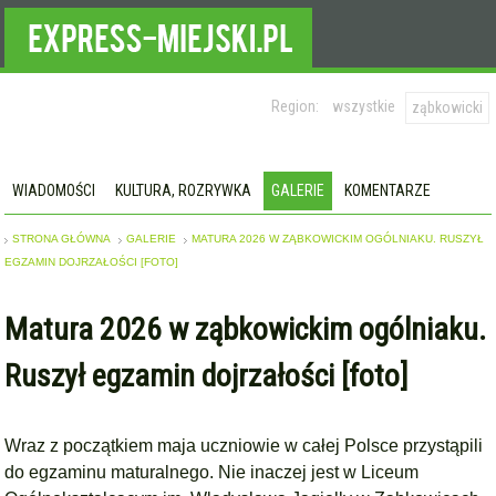
Region:
wszystkie
ząbkowicki
WIADOMOŚCI
KULTURA, ROZRYWKA
GALERIE
KOMENTARZE
STRONA GŁÓWNA
GALERIE
MATURA 2026 W ZĄBKOWICKIM OGÓLNIAKU. RUSZYŁ
EGZAMIN DOJRZAŁOŚCI [FOTO]
Matura 2026 w ząbkowickim ogólniaku.
Ruszył egzamin dojrzałości [foto]
Wraz z początkiem maja uczniowie w całej Polsce przystąpili
do egzaminu maturalnego. Nie inaczej jest w Liceum