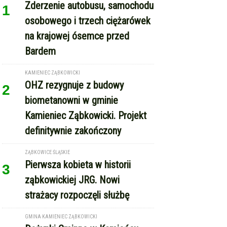
Zderzenie autobusu, samochodu
1
osobowego i trzech ciężarówek
na krajowej ósemce przed
Bardem
KAMIENIEC ZĄBKOWICKI
OHZ rezygnuje z budowy
2
biometanowni w gminie
Kamieniec Ząbkowicki. Projekt
definitywnie zakończony
ZĄBKOWICE ŚLĄSKIE
Pierwsza kobieta w historii
3
ząbkowickiej JRG. Nowi
strażacy rozpoczęli służbę
GMINA KAMIENIEC ZĄBKOWICKI