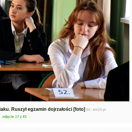
aku. Ruszył egzamin dojrzałości [foto]
fot.: em24.pl
zdjęcie 17 z 81