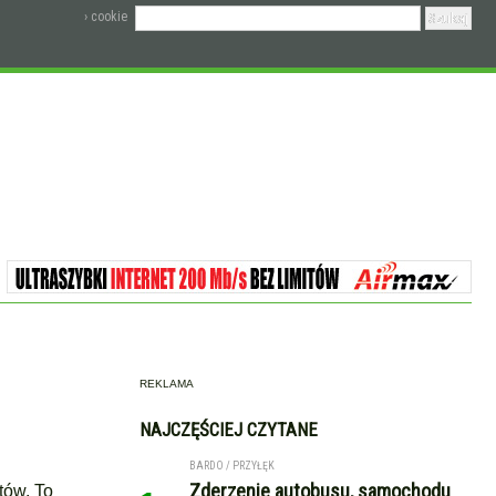
› cookie
REKLAMA
NAJCZĘŚCIEJ CZYTANE
BARDO / PRZYŁĘK
Zderzenie autobusu, samochodu
tów. To