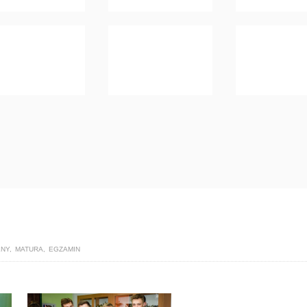
LNY
,
MATURA
,
EGZAMIN