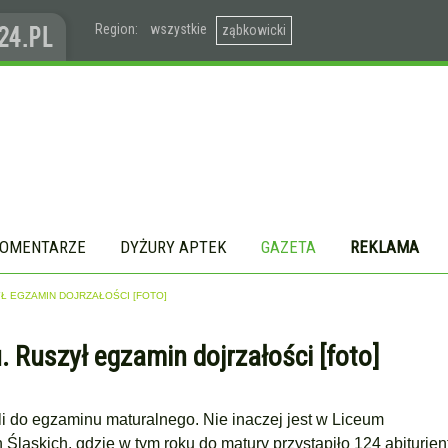
Region:
wszystkie
ząbkowicki
OMENTARZE
DYŻURY APTEK
GAZETA
REKLAMA
Ł EGZAMIN DOJRZAŁOŚCI [FOTO]
Ruszył egzamin dojrzałości [foto]
li do egzaminu maturalnego. Nie inaczej jest w Liceum
ląskich, gdzie w tym roku do matury przystąpiło 124 abiturien