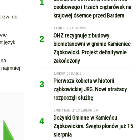
1
osobowego i trzech ciężarówek na
krajowej ósemce przed Bardem
drzwi do
KAMIENIEC ZĄBKOWICKI
wie
OHZ rezygnuje z budowy
2
t język
biometanowni w gminie Kamieniec
Ząbkowicki. Projekt definitywnie
zakończony
 na
 najmniej
ZĄBKOWICE ŚLĄSKIE
Pierwsza kobieta w historii
3
ząbkowickiej JRG. Nowi strażacy
rozpoczęli służbę
GMINA KAMIENIEC ZĄBKOWICKI
Dożynki Gminne w Kamieńcu
4
Ząbkowickim. Święto plonów już 15
sierpnia