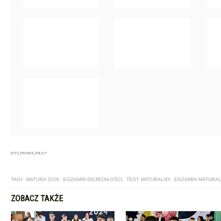
FOTO_PRIVATE_POLICY
TAGI:
MATURA 2026
,
EGZAMIN DOJRZAŁOŚCI
,
TEST MATURALNY
,
EGZAMIN MATURA
ZOBACZ TAKŻE