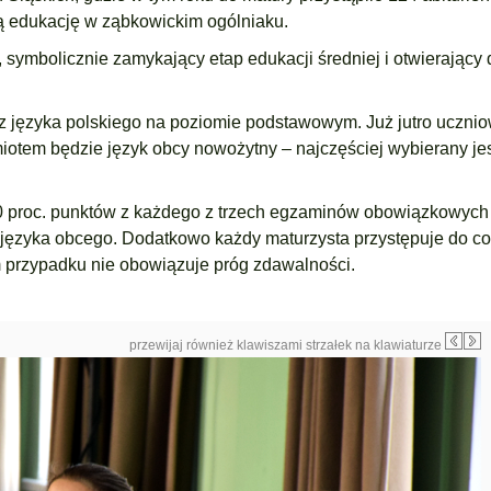
ią edukację w ząbkowickim ogólniaku.
symbolicznie zamykający etap edukacji średniej i otwierający 
z języka polskiego na poziomie podstawowym. Już jutro ucznio
tem będzie język obcy nowożytny – najczęściej wybierany jes
0 proc. punktów z każdego z trzech egzaminów obowiązkowych
języka obcego. Dodatkowo każdy maturzysta przystępuje do co
 przypadku nie obowiązuje próg zdawalności.
przewijaj również klawiszami strzałek na klawiaturze