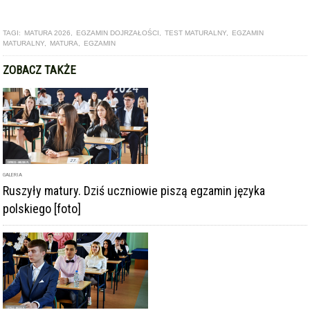
ZOBACZ TAKŻE
GALERIA
Ruszyły matury. Dziś uczniowie piszą egzamin języka
polskiego [foto]
ARTYKUŁ
Zdawalność matury w ząbkowickim ogólniaku wyższa niż
średnia krajowa i wojewódzka