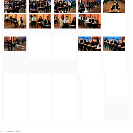
FOTO_PRIVATE_POLICY
TAGI:
MATURA 2026
,
EGZAMIN DOJRZAŁOŚCI
,
TEST MATURALNY
,
EGZAMIN
MATURALNY
,
MATURA
,
EGZAMIN