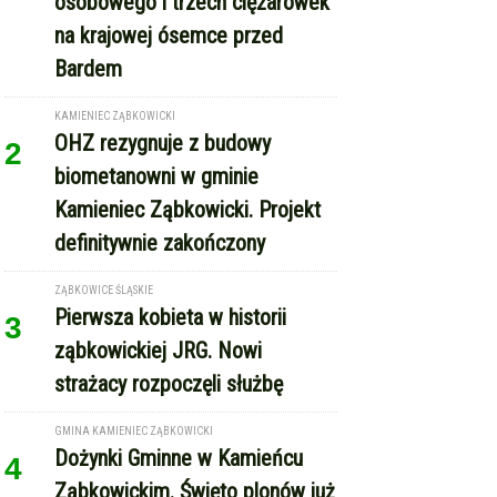
KAMIENIEC ZĄBKOWICKI
OHZ rezygnuje z budowy
2
biometanowni w gminie
Kamieniec Ząbkowicki. Projekt
definitywnie zakończony
ZĄBKOWICE ŚLĄSKIE
Pierwsza kobieta w historii
3
ząbkowickiej JRG. Nowi
strażacy rozpoczęli służbę
GMINA KAMIENIEC ZĄBKOWICKI
Dożynki Gminne w Kamieńcu
4
Ząbkowickim. Święto plonów już
15 sierpnia