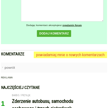
Dodając komentarz akceptujesz
regulamin forum
DODAJ KOMENTARZ
KOMENTARZE
powiadamiaj mnie o nowych komentarzach
powrót
REKLAMA
NAJCZĘŚCIEJ CZYTANE
BARDO / PRZYŁĘK
Zderzenie autobusu, samochodu
1
osobowego i trzech ciężarówek
na krajowej ósemce przed
Bardem