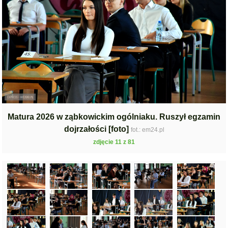
Matura 2026 w ząbkowickim ogólniaku. Ruszył egzamin
dojrzałości [foto]
fot.: em24.pl
zdjęcie 11 z 81