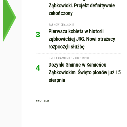
Ząbkowicki. Projekt definitywnie
zakończony
ZĄBKOWICE ŚLĄSKIE
Pierwsza kobieta w historii
3
ząbkowickiej JRG. Nowi strażacy
rozpoczęli służbę
GMINA KAMIENIEC ZĄBKOWICKI
Dożynki Gminne w Kamieńcu
4
Ząbkowickim. Święto plonów już 15
sierpnia
REKLAMA