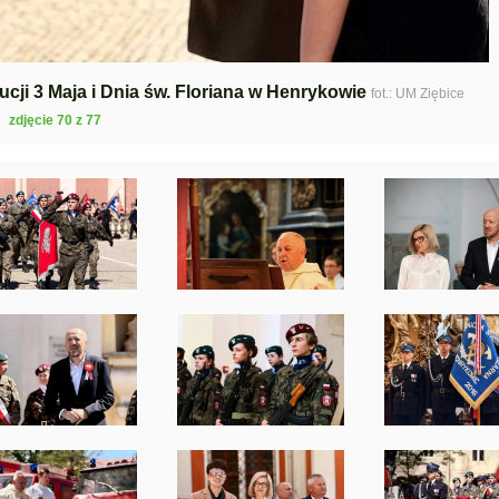
cji 3 Maja i Dnia św. Floriana w Henrykowie
fot.: UM Ziębice
zdjęcie 70 z 77