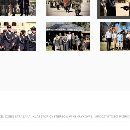
CE
,
DZIEŃ STRAŻAKA
,
KLASZTOR CYSTERSÓW W HENRYKOWIE
,
UROCZYSTOŚCI PATRIO