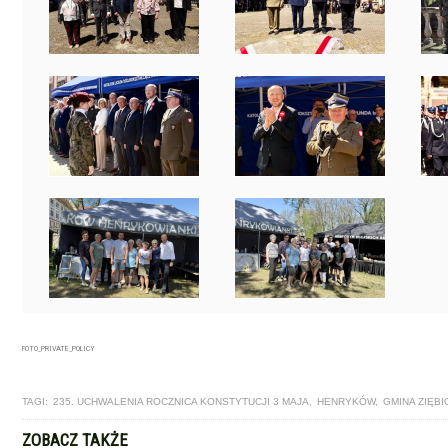
FOTO_PRIVATE_POLICY
TAGI:
235. UCHWALENIA ROCZNICA KONSTYTUCJI 3 MAJA
,
HENRYKÓW
,
GMINA ZIĘBI
ZOBACZ TAKŻE