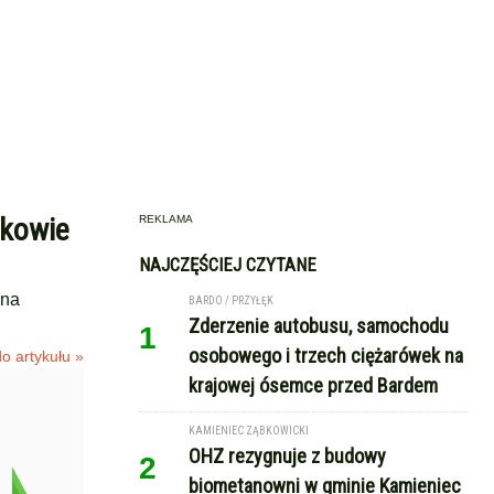
ykowie
REKLAMA
NAJCZĘŚCIEJ CZYTANE
ona
BARDO / PRZYŁĘK
Zderzenie autobusu, samochodu
1
osobowego i trzech ciężarówek na
o artykułu »
krajowej ósemce przed Bardem
KAMIENIEC ZĄBKOWICKI
OHZ rezygnuje z budowy
2
biometanowni w gminie Kamieniec