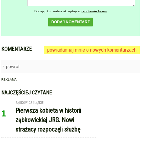
Dodając komentarz akceptujesz
regulamin forum
DODAJ KOMENTARZ
KOMENTARZE
powiadamiaj mnie o nowych komentarzach
powrót
REKLAMA
NAJCZĘŚCIEJ CZYTANE
ZĄBKOWICE ŚLĄSKIE
Pierwsza kobieta w historii
1
ząbkowickiej JRG. Nowi
strażacy rozpoczęli służbę