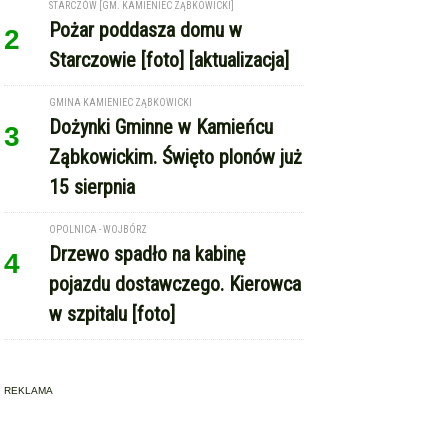
STARCZÓW [GM. KAMIENIEC ZĄBKOWICKI]
Pożar poddasza domu w
2
Starczowie [foto] [aktualizacja]
GMINA KAMIENIEC ZĄBKOWICKI
Dożynki Gminne w Kamieńcu
3
Ząbkowickim. Święto plonów już
15 sierpnia
OPOLNICA - WOJBÓRZ
Drzewo spadło na kabinę
4
pojazdu dostawczego. Kierowca
w szpitalu [foto]
REKLAMA