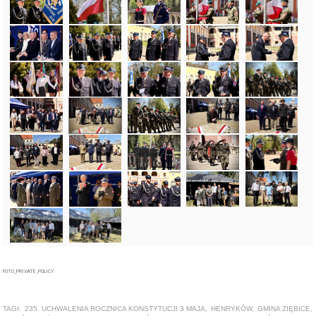
FOTO_PRIVATE_POLICY
TAGI:
235. UCHWALENIA ROCZNICA KONSTYTUCJI 3 MAJA
,
HENRYKÓW
,
GMINA ZIĘBICE
,