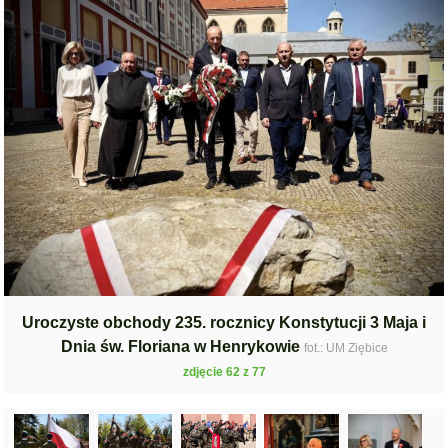
Uroczyste obchody 235. rocznicy Konstytucji 3 Maja i
Dnia św. Floriana w Henrykowie
fot.: UM Ziębice
zdjęcie 62 z 77