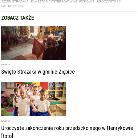
DZIEŃ STRAŻAKA
,
KLASZTOR CYSTERSÓW W HENRYKOWIE
,
UROCZYSTOŚCI
PATRIOTYCZNE
ZOBACZ TAKŻE
GALERIA
Święto Strażaka w gminie Ziębice
GALERIA
Uroczyste zakończenie roku przedszkolnego w Henrykowie
[foto]