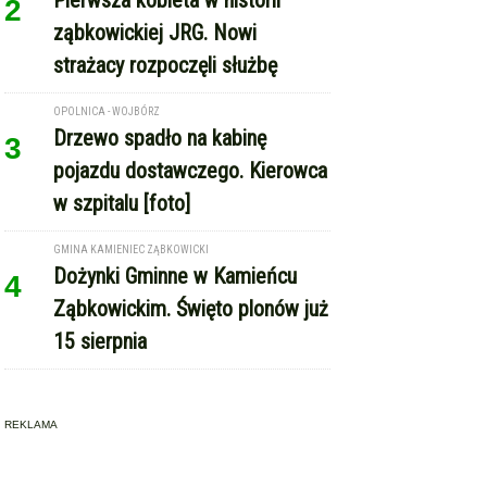
Pierwsza kobieta w historii
2
ząbkowickiej JRG. Nowi
strażacy rozpoczęli służbę
OPOLNICA - WOJBÓRZ
Drzewo spadło na kabinę
3
pojazdu dostawczego. Kierowca
w szpitalu [foto]
GMINA KAMIENIEC ZĄBKOWICKI
Dożynki Gminne w Kamieńcu
4
Ząbkowickim. Święto plonów już
15 sierpnia
REKLAMA