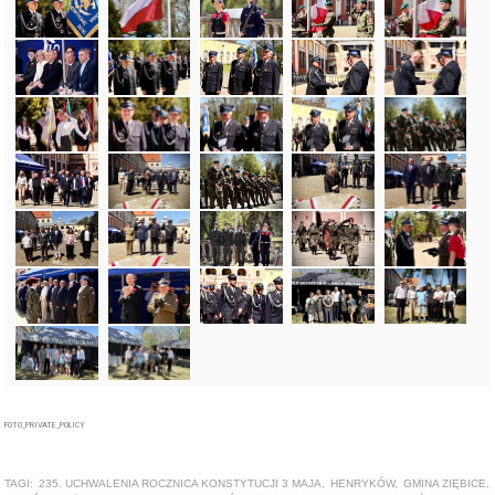
FOTO_PRIVATE_POLICY
TAGI:
235. UCHWALENIA ROCZNICA KONSTYTUCJI 3 MAJA
,
HENRYKÓW
,
GMINA ZIĘBICE
,