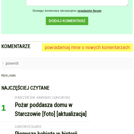
Dodając komentarz akceptujesz
regulamin forum
DODAJ KOMENTARZ
KOMENTARZE
powiadamiaj mnie o nowych komentarzach
powrót
REKLAMA
NAJCZĘŚCIEJ CZYTANE
STARCZÓW [GM. KAMIENIEC ZĄBKOWICKI]
Pożar poddasza domu w
1
Starczowie [foto] [aktualizacja]
ZĄBKOWICE ŚLĄSKIE