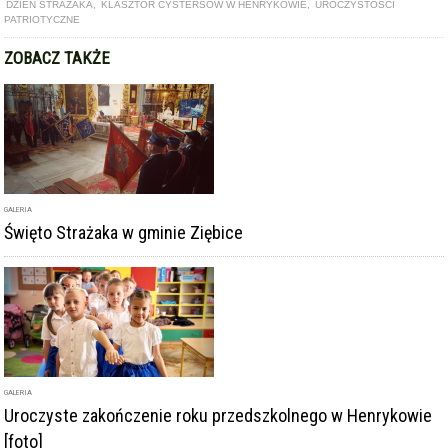
DZIEŃ STRAŻAKA
,
KLASZTOR CYSTERSÓW W HENRYKOWIE
,
UROCZYSTOŚCI
PATRIOTYCZNE
ZOBACZ TAKŻE
GALERIA
Święto Strażaka w gminie Ziębice
GALERIA
Uroczyste zakończenie roku przedszkolnego w Henrykowie
[foto]