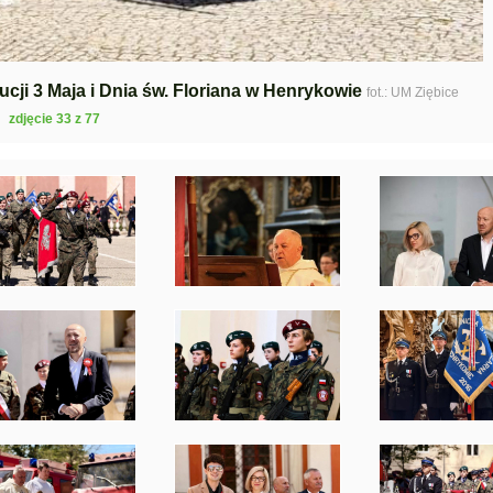
cji 3 Maja i Dnia św. Floriana w Henrykowie
fot.: UM Ziębice
zdjęcie 33 z 77