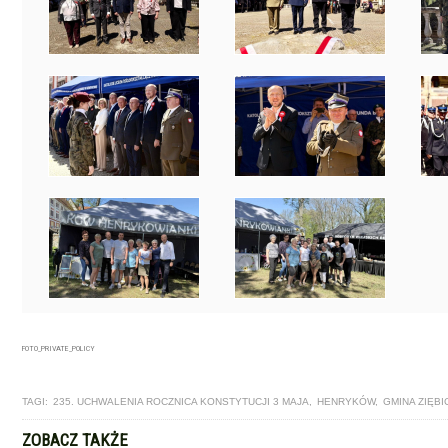
FOTO_PRIVATE_POLICY
TAGI:
235. UCHWALENIA ROCZNICA KONSTYTUCJI 3 MAJA
,
HENRYKÓW
,
GMINA ZIĘBI
ZOBACZ TAKŻE