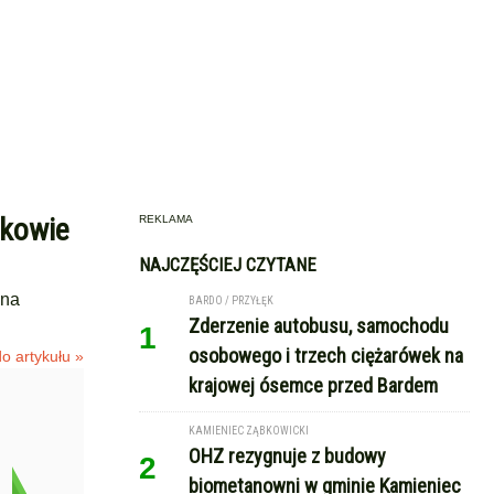
ykowie
REKLAMA
NAJCZĘŚCIEJ CZYTANE
ona
BARDO / PRZYŁĘK
Zderzenie autobusu, samochodu
1
osobowego i trzech ciężarówek na
o artykułu »
krajowej ósemce przed Bardem
KAMIENIEC ZĄBKOWICKI
OHZ rezygnuje z budowy
2
biometanowni w gminie Kamieniec