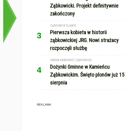
Ząbkowicki. Projekt definitywnie
zakończony
ZĄBKOWICE ŚLĄSKIE
Pierwsza kobieta w historii
3
ząbkowickiej JRG. Nowi strażacy
rozpoczęli służbę
GMINA KAMIENIEC ZĄBKOWICKI
Dożynki Gminne w Kamieńcu
4
Ząbkowickim. Święto plonów już 15
sierpnia
REKLAMA