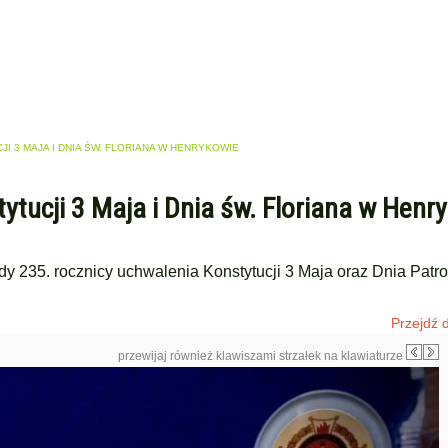
 3 MAJA I DNIA ŚW. FLORIANA W HENRYKOWIE
ytucji 3 Maja i Dnia św. Floriana w Henr
y 235. rocznicy uchwalenia Konstytucji 3 Maja oraz Dnia Patr
Przejdź d
przewijaj również klawiszami strzałek na klawiaturze