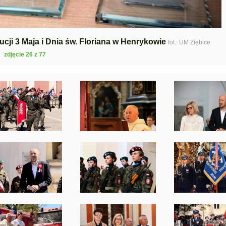
cji 3 Maja i Dnia św. Floriana w Henrykowie
fot.: UM Ziębice
zdjęcie 26 z 77