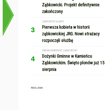
Ząbkowicki. Projekt definitywnie
zakończony
ZĄBKOWICE ŚLĄSKIE
Pierwsza kobieta w historii
3
ząbkowickiej JRG. Nowi strażacy
rozpoczęli służbę
GMINA KAMIENIEC ZĄBKOWICKI
Dożynki Gminne w Kamieńcu
4
Ząbkowickim. Święto plonów już 15
sierpnia
REKLAMA