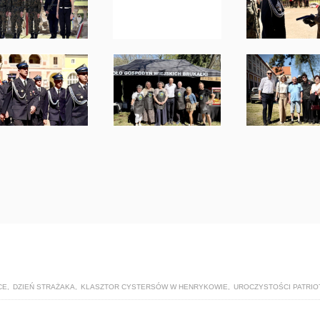
CE
,
DZIEŃ STRAŻAKA
,
KLASZTOR CYSTERSÓW W HENRYKOWIE
,
UROCZYSTOŚCI PATRIO