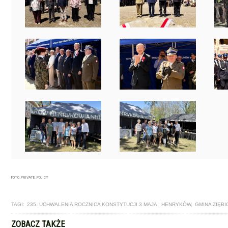
FOTO_PRIVATE_POLICY
TAGI:
235. UCHWALENIA ROCZNICA KONSTYTUCJI 3 MAJA
,
HENRYKÓW
,
GMINA ZIĘBI
ZOBACZ TAKŻE