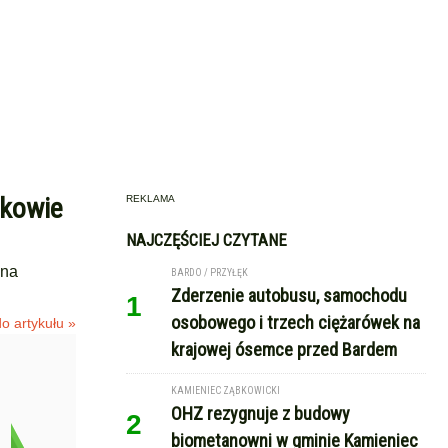
ykowie
REKLAMA
NAJCZĘŚCIEJ CZYTANE
ona
BARDO / PRZYŁĘK
Zderzenie autobusu, samochodu
1
osobowego i trzech ciężarówek na
o artykułu »
krajowej ósemce przed Bardem
KAMIENIEC ZĄBKOWICKI
OHZ rezygnuje z budowy
2
biometanowni w gminie Kamieniec