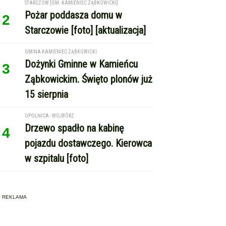
STARCZÓW [GM. KAMIENIEC ZĄBKOWICKI]
Pożar poddasza domu w
2
Starczowie [foto] [aktualizacja]
GMINA KAMIENIEC ZĄBKOWICKI
Dożynki Gminne w Kamieńcu
3
Ząbkowickim. Święto plonów już
15 sierpnia
OPOLNICA - WOJBÓRZ
Drzewo spadło na kabinę
4
pojazdu dostawczego. Kierowca
w szpitalu [foto]
REKLAMA