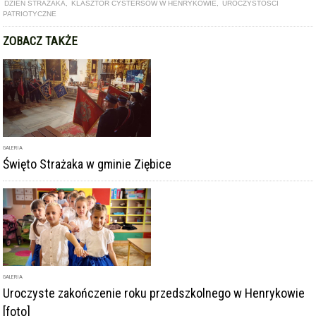
DZIEŃ STRAŻAKA
,
KLASZTOR CYSTERSÓW W HENRYKOWIE
,
UROCZYSTOŚCI
PATRIOTYCZNE
ZOBACZ TAKŻE
GALERIA
Święto Strażaka w gminie Ziębice
GALERIA
Uroczyste zakończenie roku przedszkolnego w Henrykowie
[foto]