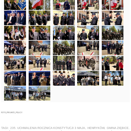
FOTO_PRIVATE_POLICY
TAGI:
235. UCHWALENIA ROCZNICA KONSTYTUCJI 3 MAJA
,
HENRYKÓW
,
GMINA ZIĘBICE
,