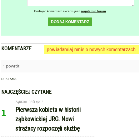
Dodając komentarz akceptujesz
regulamin forum
DODAJ KOMENTARZ
KOMENTARZE
powiadamiaj mnie o nowych komentarzach
powrót
REKLAMA
NAJCZĘŚCIEJ CZYTANE
ZĄBKOWICE ŚLĄSKIE
Pierwsza kobieta w historii
1
ząbkowickiej JRG. Nowi
strażacy rozpoczęli służbę