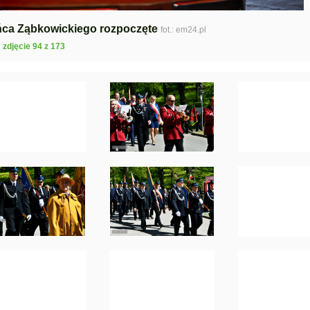
ńca Ząbkowickiego rozpoczęte
fot.: em24.pl
zdjęcie 94 z 173