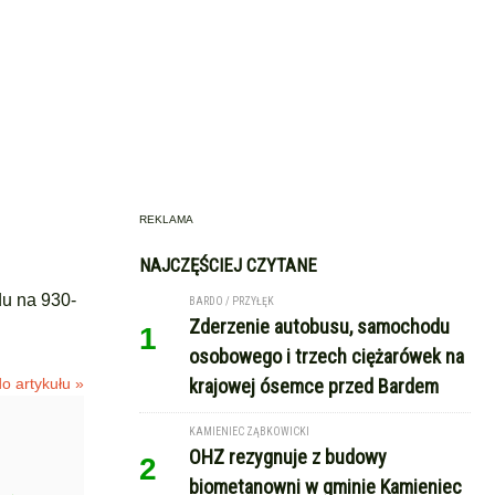
REKLAMA
NAJCZĘŚCIEJ CZYTANE
du na 930-
BARDO / PRZYŁĘK
Zderzenie autobusu, samochodu
1
osobowego i trzech ciężarówek na
o artykułu »
krajowej ósemce przed Bardem
KAMIENIEC ZĄBKOWICKI
OHZ rezygnuje z budowy
2
biometanowni w gminie Kamieniec