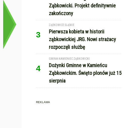
Ząbkowicki. Projekt definitywnie
zakończony
ZĄBKOWICE ŚLĄSKIE
Pierwsza kobieta w historii
3
ząbkowickiej JRG. Nowi strażacy
rozpoczęli służbę
GMINA KAMIENIEC ZĄBKOWICKI
Dożynki Gminne w Kamieńcu
4
Ząbkowickim. Święto plonów już 15
sierpnia
REKLAMA