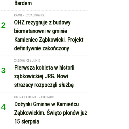
definitywnie zakończony
ZĄBKOWICE ŚLĄSKIE
Pierwsza kobieta w historii
3
ząbkowickiej JRG. Nowi
strażacy rozpoczęli służbę
GMINA KAMIENIEC ZĄBKOWICKI
Dożynki Gminne w Kamieńcu
4
Ząbkowickim. Święto plonów już
15 sierpnia
REKLAMA