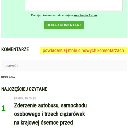
KOMENTARZE
powiadamiaj mnie o nowych komentarzach
powrót
REKLAMA
NAJCZĘŚCIEJ CZYTANE
BARDO / PRZYŁĘK
Zderzenie autobusu, samochodu
1
osobowego i trzech ciężarówek
na krajowej ósemce przed
Bardem
KAMIENIEC ZĄBKOWICKI
OHZ rezygnuje z budowy
2
biometanowni w gminie
Kamieniec Ząbkowicki. Projekt