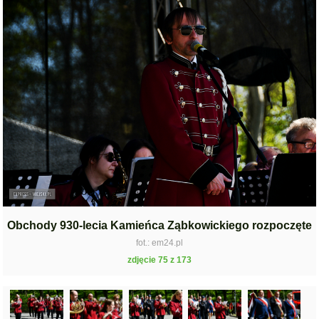
Obchody 930-lecia Kamieńca Ząbkowickiego rozpoczęte
fot.: em24.pl
zdjęcie 75 z 173