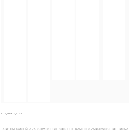
FOTO_PRIVATE_POLICY
TAGI:
DNI KAMIEŃCA ZĄBKOWICKIEGO
,
930-LECIE KAMIENCA ZĄBKOWICKIEGO
,
GMINA
KAMIENIEC ZĄBKOWICKI
ZOBACZ TAKŻE