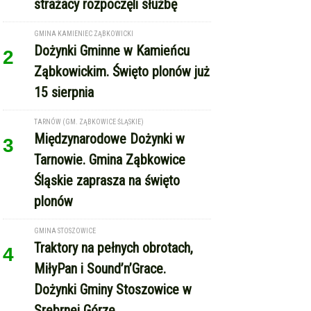
Dożynki Gminne w Kamieńcu
2
Ząbkowickim. Święto plonów już
15 sierpnia
TARNÓW (GM. ZĄBKOWICE ŚLĄSKIE)
Międzynarodowe Dożynki w
3
Tarnowie. Gmina Ząbkowice
Śląskie zaprasza na święto
plonów
GMINA STOSZOWICE
Traktory na pełnych obrotach,
4
MiłyPan i Sound’n’Grace.
Dożynki Gminy Stoszowice w
Srebrnej Górze