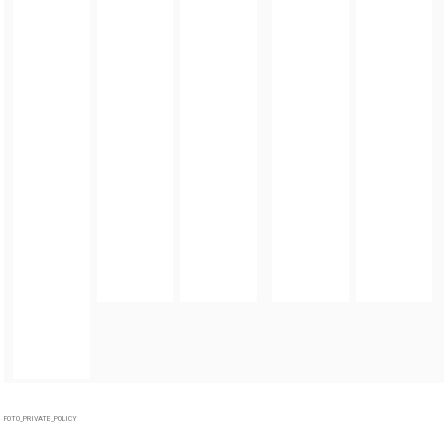
FOTO_PRIVATE_POLICY
TAGI:
DNI KAMIEŃCA ZĄBKOWICKIEGO
,
930-LECIE KAMIENCA ZĄBKOWICKIEGO
,
GMINA
KAMIENIEC ZĄBKOWICKI
ZOBACZ TAKŻE