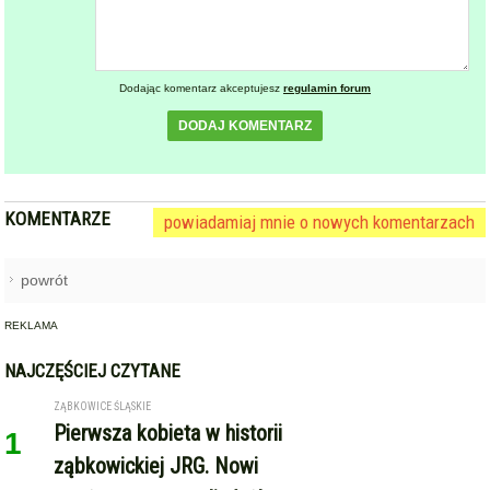
KOMENTARZE
powiadamiaj mnie o nowych komentarzach
powrót
REKLAMA
NAJCZĘŚCIEJ CZYTANE
ZĄBKOWICE ŚLĄSKIE
Pierwsza kobieta w historii
1
ząbkowickiej JRG. Nowi
strażacy rozpoczęli służbę
STARCZÓW [GM. KAMIENIEC ZĄBKOWICKI]
Pożar poddasza domu w
2
Starczowie [foto] [aktualizacja]
GMINA KAMIENIEC ZĄBKOWICKI
Dożynki Gminne w Kamieńcu