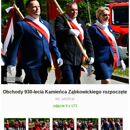
Obchody 930-lecia Kamieńca Ząbkowickiego rozpoczęte
fot.: em24.pl
zdjęcie 5 z 173