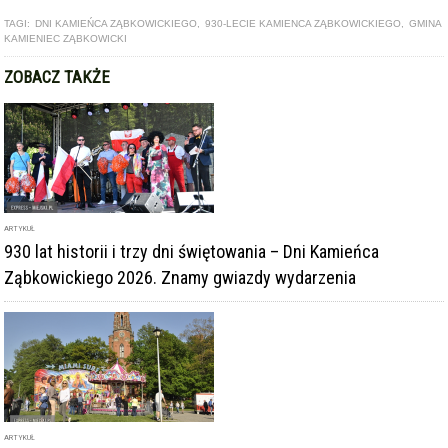
ARTYKUŁ
930 lat historii i trzy dni świętowania – Dni Kamieńca
Ząbkowickiego 2026. Znamy gwiazdy wydarzenia
ARTYKUŁ
Majówka połączona z Dniami Kamieńca Ząbkowickiego.
Czeka nas weekend pełen atrakcji!