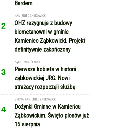
definitywnie zakończony
ZĄBKOWICE ŚLĄSKIE
Pierwsza kobieta w historii
3
ząbkowickiej JRG. Nowi
strażacy rozpoczęli służbę
GMINA KAMIENIEC ZĄBKOWICKI
Dożynki Gminne w Kamieńcu
4
Ząbkowickim. Święto plonów już
15 sierpnia
REKLAMA