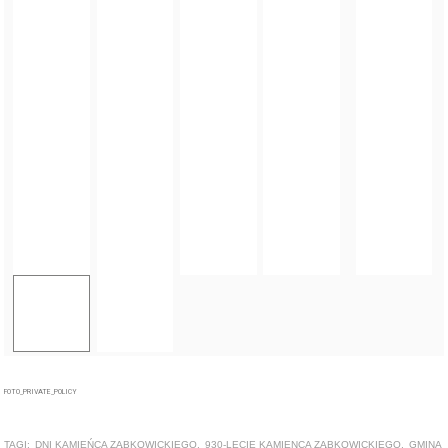
FOTO_PRIVATE_POLICY
TAGI:
DNI KAMIEŃCA ZĄBKOWICKIEGO
,
930-LECIE KAMIENCA ZĄBKOWICKIEGO
,
GMINA
KAMIENIEC ZĄBKOWICKI
ZOBACZ TAKŻE