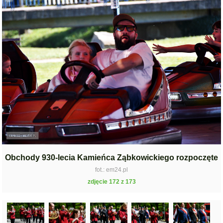
Obchody 930-lecia Kamieńca Ząbkowickiego rozpoczęte
fot.: em24.pl
zdjęcie 172 z 173