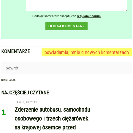
KOMENTARZE
powiadamiaj mnie o nowych komentarzach
powrót
REKLAMA
NAJCZĘŚCIEJ CZYTANE
BARDO / PRZYŁĘK
Zderzenie autobusu, samochodu
1
osobowego i trzech ciężarówek
na krajowej ósemce przed
Bardem
KAMIENIEC ZĄBKOWICKI
OHZ rezygnuje z budowy
2
biometanowni w gminie
Kamieniec Ząbkowicki. Projekt