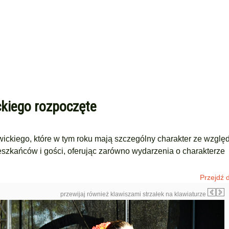
kiego rozpoczęte
ckiego, które w tym roku mają szczególny charakter ze wzglę
szkańców i gości, oferując zarówno wydarzenia o charakterze
Przejdź d
przewijaj również klawiszami strzałek na klawiaturze