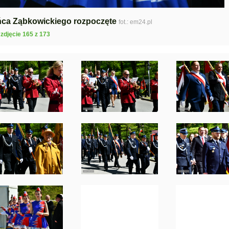
ńca Ząbkowickiego rozpoczęte
fot.: em24.pl
zdjęcie 165 z 173