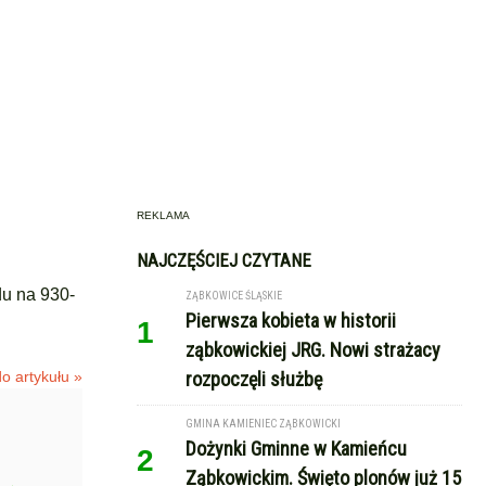
REKLAMA
NAJCZĘŚCIEJ CZYTANE
du na 930-
ZĄBKOWICE ŚLĄSKIE
Pierwsza kobieta w historii
1
ząbkowickiej JRG. Nowi strażacy
o artykułu »
rozpoczęli służbę
GMINA KAMIENIEC ZĄBKOWICKI
Dożynki Gminne w Kamieńcu
2
Ząbkowickim. Święto plonów już 15