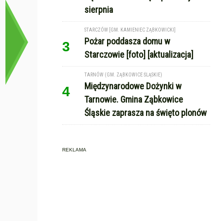
sierpnia
STARCZÓW [GM. KAMIENIEC ZĄBKOWICKI]
Pożar poddasza domu w
3
Starczowie [foto] [aktualizacja]
TARNÓW (GM. ZĄBKOWICE ŚLĄSKIE)
Międzynarodowe Dożynki w
4
Tarnowie. Gmina Ząbkowice
Śląskie zaprasza na święto plonów
REKLAMA