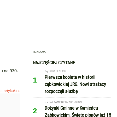
REKLAMA
NAJCZĘŚCIEJ CZYTANE
du na 930-
ZĄBKOWICE ŚLĄSKIE
Pierwsza kobieta w historii
1
ząbkowickiej JRG. Nowi strażacy
o artykułu »
rozpoczęli służbę
GMINA KAMIENIEC ZĄBKOWICKI
Dożynki Gminne w Kamieńcu
2
Ząbkowickim. Święto plonów już 15