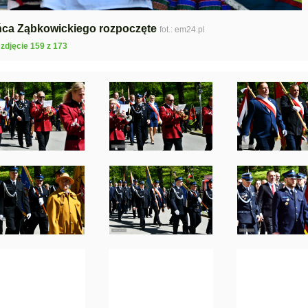
ńca Ząbkowickiego rozpoczęte
fot.: em24.pl
zdjęcie 159 z 173