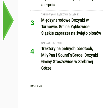
sierpnia
TARNÓW (GM. ZĄBKOWICE ŚLĄSKIE)
Międzynarodowe Dożynki w
3
Tarnowie. Gmina Ząbkowice
Śląskie zaprasza na święto plonów
GMINA STOSZOWICE
Traktory na pełnych obrotach,
4
MiłyPan i Sound’n’Grace. Dożynki
Gminy Stoszowice w Srebrnej
Górze
REKLAMA