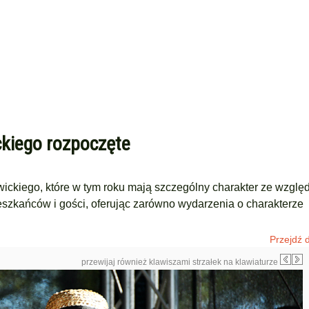
kiego rozpoczęte
ckiego, które w tym roku mają szczególny charakter ze wzglę
szkańców i gości, oferując zarówno wydarzenia o charakterze
Przejdź d
przewijaj również klawiszami strzałek na klawiaturze