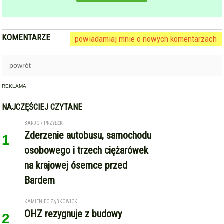
powrót
REKLAMA
NAJCZĘŚCIEJ CZYTANE
BARDO / PRZYŁĘK
Zderzenie autobusu, samochodu
1
osobowego i trzech ciężarówek
na krajowej ósemce przed
Bardem
KAMIENIEC ZĄBKOWICKI
OHZ rezygnuje z budowy
2
biometanowni w gminie
Kamieniec Ząbkowicki. Projekt
definitywnie zakończony