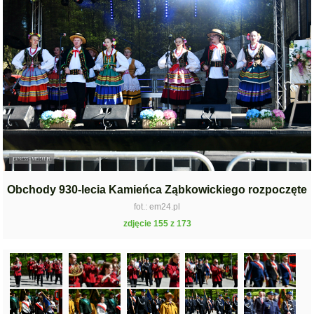
Obchody 930-lecia Kamieńca Ząbkowickiego rozpoczęte
fot.: em24.pl
zdjęcie 155 z 173