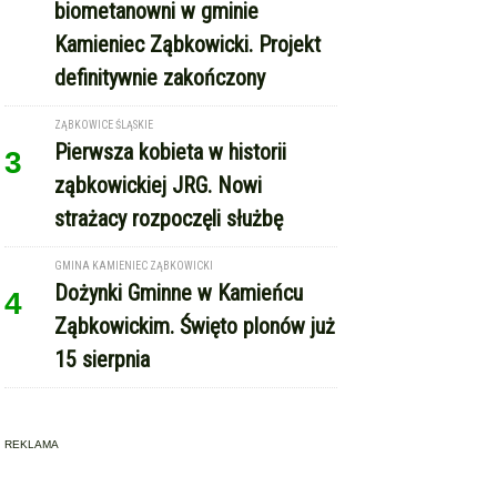
ZĄBKOWICE ŚLĄSKIE
Pierwsza kobieta w historii
3
ząbkowickiej JRG. Nowi
strażacy rozpoczęli służbę
GMINA KAMIENIEC ZĄBKOWICKI
Dożynki Gminne w Kamieńcu
4
Ząbkowickim. Święto plonów już
15 sierpnia
REKLAMA